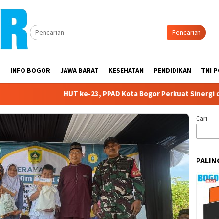
Pencarian
S
INFO BOGOR
JAWA BARAT
KESEHATAN
PENDIDIKAN
TNI P
HUT ke-23, PPAD Kota Bogor Perkuat Sinergi denga
Cari
PALIN