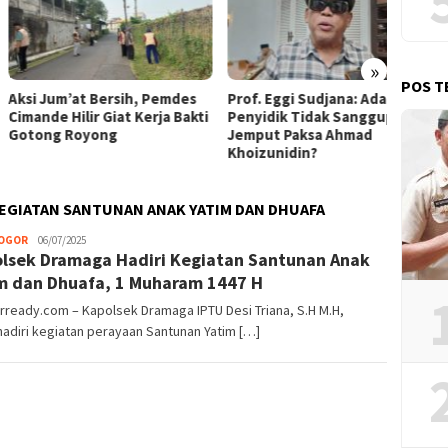
»
POS T
 Jum’at Bersih, Pemdes
Prof. Eggi Sudjana: Ada Apa
Ahmad
de Hilir Giat Kerja Bakti
Penyidik Tidak Sanggup
DKD Ka
ng Royong
Jemput Paksa Ahmad
Bawah
Khoizunidin?
EGIATAN SANTUNAN ANAK YATIM DAN DHUAFA
BOGOR
Tim
06/07/2025
lsek Dramaga Hadiri Kegiatan Santunan Anak
Bogor
Ready
m dan Dhuafa, 1 Muharam 1447 H
ready.com – Kapolsek Dramaga IPTU Desi Triana, S.H M.H,
adiri kegiatan perayaan Santunan Yatim […]