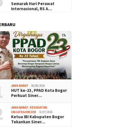
5
Semarak Hari Perawat
Internasional, RS A…
ERBARU
 Rohani Pimpin Ketua
Ketua I
HUT ke-23, PPAD Kota Bogor
bupaten Bogor, di
Tekanka
Perkuat Sinergi dengan
 DPC PWRI Bogor Raya
Sosial H
Pemerintah dan Komponen
Masyarakat
1
JAWA BARAT
06/08/2026
HUT ke-23, PPAD Kota Bogor
Perkuat Siner…
2
JAWA BARAT
,
KESEHATAN
,
UNCATEGORIZED
31/07/2026
Ketua IBI Kabupaten Bogor
Tekankan Siner…