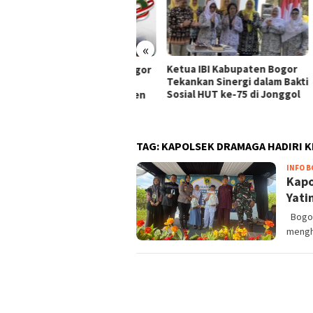
«
Ketua IBI Kabupaten Bogor
Aksi
 ke-23, PPAD Kota Bogor
Tekankan Sinergi dalam Bakti
Ciman
kuat Sinergi dengan
Sosial HUT ke-75 di Jonggol
Goto
merintah dan Komponen
syarakat
TAG:
KAPOLSEK DRAMAGA HADIRI K
INFO 
Kapo
Yati
Bogor
mengh