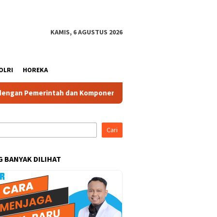
KAMIS, 6 AGUSTUS 2026
OLRI
HOREKA
n Pemerintah dan Komponen Masyarakat
Ketua IBI Kabupa
Cari
G BANYAK DILIHAT