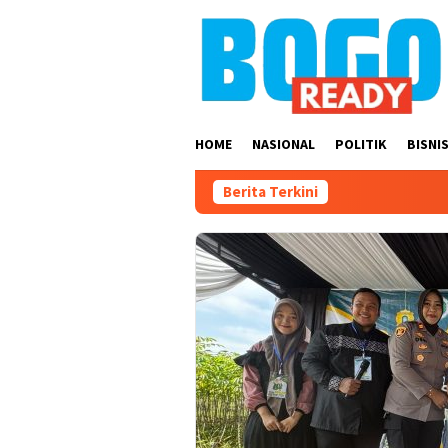
Loncat
ke
konten
HOME
NASIONAL
POLITIK
BISNI
Berita Terkini