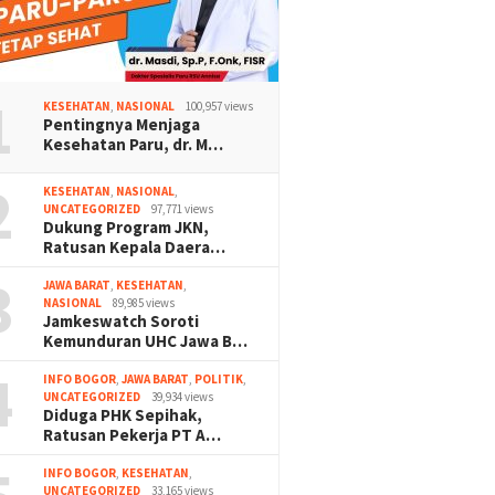
1
KESEHATAN
,
NASIONAL
100,957 views
Pentingnya Menjaga
Kesehatan Paru, dr. M…
2
KESEHATAN
,
NASIONAL
,
UNCATEGORIZED
97,771 views
Dukung Program JKN,
Ratusan Kepala Daera…
3
JAWA BARAT
,
KESEHATAN
,
NASIONAL
89,985 views
Jamkeswatch Soroti
Kemunduran UHC Jawa B…
4
INFO BOGOR
,
JAWA BARAT
,
POLITIK
,
UNCATEGORIZED
39,934 views
Diduga PHK Sepihak,
Ratusan Pekerja PT A…
INFO BOGOR
,
KESEHATAN
,
UNCATEGORIZED
33,165 views