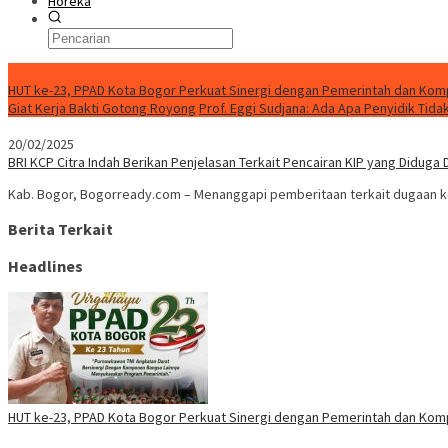
Horeka
Berita Terkini
HUT ke-23, PPAD Kota Bogor Perkuat Sinergi dengan Pemerintah dan Ko
Giat Kerja Bakti Gotong Royong
Prof. Eggi Sudjana: Ada Apa Penyidik Ti
20/02/2025
BRI KCP Citra Indah Berikan Penjelasan Terkait Pencairan KIP yang Diduga D
Kab. Bogor, Bogorready.com – Menanggapi pemberitaan terkait dugaan kesu
Berita Terkait
Headlines
HUT ke-23, PPAD Kota Bogor Perkuat Sinergi dengan Pemerintah dan Ko