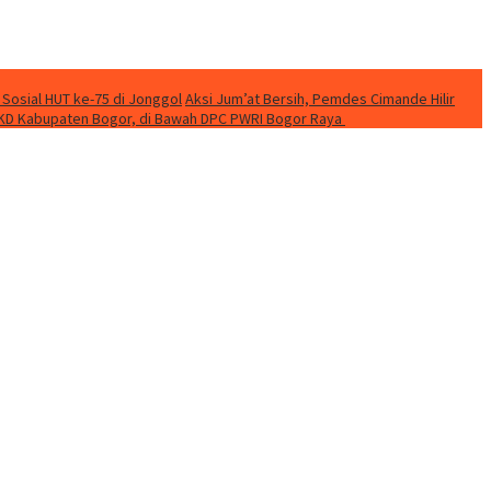
 Sosial HUT ke-75 di Jonggol
Aksi Jum’at Bersih, Pemdes Cimande Hilir
KD Kabupaten Bogor, di Bawah DPC PWRI Bogor Raya