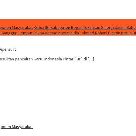
mponen Masyarakat
Ketua IBI Kabupaten Bogor Tekankan Sinergi dalam Bakti
dak Sanggup Jemput Paksa Ahmad Khoizunidin?
Ahmad Rohani Pimpin Ketua D
ipersulit
litan pencairan Kartu Indonesia Pintar (KIP) di […]
mponen Masyarakat