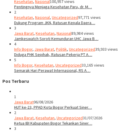
Kesehatan
,
Nasional
100,957 views
Pentingnya Menjaga Kesehatan Paru, dr. M…
2
Kesehatan
,
Nasional
,
Uncategorized
97,771 views
Dukung Program JKN, Ratusan Kepala Daera…
3
Jawa Barat
,
Kesehatan
,
Nasional
89,984 views
Jamkeswatch Soroti Kemunduran UHC Jawa B…
4
Info Bogor
,
Jawa Barat
,
Politik
,
Uncategorized
39,933 views
Diduga PHK Sepihak, Ratusan Pekerja PT A…
5
Info Bogor
,
Kesehatan
,
Uncategorized
33,165 views
Semarak Hari Perawat Internasional, RS A…
Pos Terbaru
1
Jawa Barat
06/08/2026
HUT ke-23, PPAD Kota Bogor Perkuat Siner…
2
Jawa Barat
,
Kesehatan
,
Uncategorized
31/07/2026
Ketua IBI Kabupaten Bogor Tekankan Siner…
3