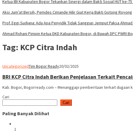
Ketua IBI Kabupaten Bogor Tekankan Sinergi dalam Bakti Sosial HUT ke-75
Aksi Jum’at Bersih, Pemdes Cimande Hilir Giat Kerja Bakti Gotong Royong
Prof. Eggi Sudjana: Ada Apa Penyidik Tidak Sanggup Jemput Paksa Ahmad 
Ahmad Rohani Pimpin Ketua DKD Kabupaten Bogor, di Bawah DPC PWRI B
Tag:
KCP Citra Indah
Uncategorized
Tim Bogor Ready
20/02/2025
BRI KCP Citra Indah Berikan Penjelasan Terkait Pencai
Kab. Bogor, Bogorready.com – Menanggapi pemberitaan terkait dugaan kesu
Cari
Cari
Paling Banyak Dilihat
1