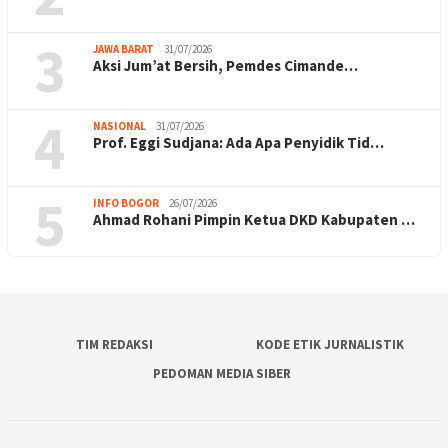
3
JAWA BARAT
31/07/2026
Aksi Jum’at Bersih, Pemdes Cimande…
4
NASIONAL
31/07/2026
Prof. Eggi Sudjana: Ada Apa Penyidik Tid…
5
INFO BOGOR
26/07/2026
Ahmad Rohani Pimpin Ketua DKD Kabupaten …
TIM REDAKSI
KODE ETIK JURNALISTIK
PEDOMAN MEDIA SIBER