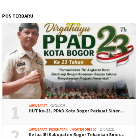
POS TERBARU
1
JAWA BARAT
06/08/2026
HUT ke-23, PPAD Kota Bogor Perkuat Siner…
2
JAWA BARAT
,
KESEHATAN
,
UNCATEGORIZED
31/07/2026
Ketua IBI Kabupaten Bogor Tekankan Siner…