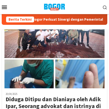
Loncat
Menu
ke
Mobile
konten
3, PPAD Kota Bogor Perkuat Sinergi dengan Pemerintah dan K
Berita Terkini
20/04/2025
Diduga Ditipu dan Dianiaya oleh Adik
Ipar, Seorang advokat dan istrinya di