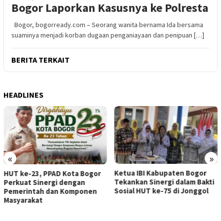
Bogor Laporkan Kasusnya ke Polresta
Bogor, bogorready.com – Seorang wanita bernama Ida bersama
suaminya menjadi korban dugaan penganiayaan dan penipuan […]
BERITA TERKAIT
HEADLINES
«
»
Ketua IBI Kabupaten Bogor
Aksi Jum’at Bersih, Pemdes
Tekankan Sinergi dalam Bakti
Cimande Hilir Giat Kerja Bakti
Sosial HUT ke-75 di Jonggol
Gotong Royong