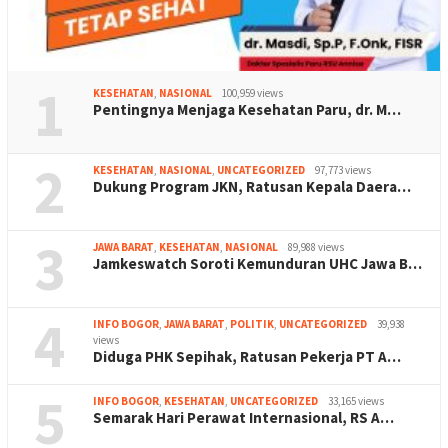
1
KESEHATAN
,
NASIONAL
100,959 views
Pentingnya Menjaga Kesehatan Paru, dr. M…
2
KESEHATAN
,
NASIONAL
,
UNCATEGORIZED
97,773 views
Dukung Program JKN, Ratusan Kepala Daera…
3
JAWA BARAT
,
KESEHATAN
,
NASIONAL
89,988 views
Jamkeswatch Soroti Kemunduran UHC Jawa B…
4
INFO BOGOR
,
JAWA BARAT
,
POLITIK
,
UNCATEGORIZED
39,938
views
Diduga PHK Sepihak, Ratusan Pekerja PT A…
5
INFO BOGOR
,
KESEHATAN
,
UNCATEGORIZED
33,165 views
Semarak Hari Perawat Internasional, RS A…