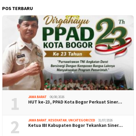
POS TERBARU
1
JAWA BARAT
06/08/2026
HUT ke-23, PPAD Kota Bogor Perkuat Siner…
2
JAWA BARAT
,
KESEHATAN
,
UNCATEGORIZED
31/07/2026
Ketua IBI Kabupaten Bogor Tekankan Siner…