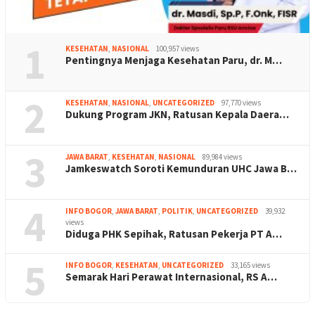
1
KESEHATAN
,
NASIONAL
100,957 views
Pentingnya Menjaga Kesehatan Paru, dr. M…
2
KESEHATAN
,
NASIONAL
,
UNCATEGORIZED
97,770 views
Dukung Program JKN, Ratusan Kepala Daera…
3
JAWA BARAT
,
KESEHATAN
,
NASIONAL
89,984 views
Jamkeswatch Soroti Kemunduran UHC Jawa B…
4
INFO BOGOR
,
JAWA BARAT
,
POLITIK
,
UNCATEGORIZED
39,932
views
Diduga PHK Sepihak, Ratusan Pekerja PT A…
5
INFO BOGOR
,
KESEHATAN
,
UNCATEGORIZED
33,165 views
Semarak Hari Perawat Internasional, RS A…