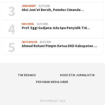
3
JAWA BARAT
31/07/2026
Aksi Jum’at Bersih, Pemdes Cimande…
4
NASIONAL
31/07/2026
Prof. Eggi Sudjana: Ada Apa Penyidik Tid…
5
INFO BOGOR
26/07/2026
Ahmad Rohani Pimpin Ketua DKD Kabupaten …
TIM REDAKSI
KODE ETIK JURNALISTIK
PEDOMAN MEDIA SIBER
BOGORREADY 2024