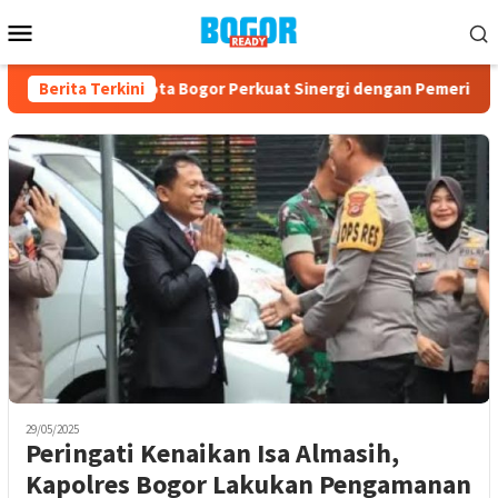
Loncat
Menu
ke
Mobile
konten
ke-23, PPAD Kota Bogor Perkuat Sinergi dengan Pemerintah da
Berita Terkini
29/05/2025
Peringati Kenaikan Isa Almasih,
Kapolres Bogor Lakukan Pengamanan