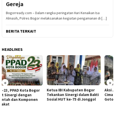
Gereja
Bogorready.com – Dalam rangka peringatan Hari Kenaikan Isa
Almasih, Polres Bogor melaksanakan kegiatan pengamanan di […]
BERITA TERKAIT
HEADLINES
«
»
Ketua IBI Kabupaten Bogor
Aksi Jum’at Bersih, Pemdes
Tekankan Sinergi dalam Bakti
Cimande Hilir Giat Kerja Bakti
Sosial HUT ke-75 di Jonggol
Gotong Royong