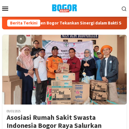
Loncat
Menu
ke
Mobile
konten
ua IBI Kabupaten Bogor Tekankan Sinergi dalam Bakti Sosial HUT
Berita Terkini
09/03/2025
Asosiasi Rumah Sakit Swasta
Indonesia Bogor Raya Salurkan