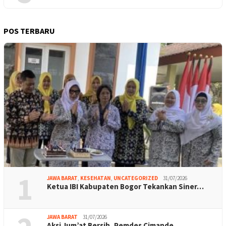
POS TERBARU
1
JAWA BARAT
,
KESEHATAN
,
UNCATEGORIZED
31/07/2026
Ketua IBI Kabupaten Bogor Tekankan Siner…
JAWA BARAT
31/07/2026
Aksi Jum’at Bersih, Pemdes Cimande…