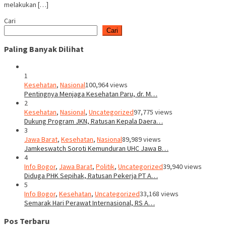
melakukan […]
Cari
Cari
Paling Banyak Dilihat
1
Kesehatan
,
Nasional
100,964 views
Pentingnya Menjaga Kesehatan Paru, dr. M…
2
Kesehatan
,
Nasional
,
Uncategorized
97,775 views
Dukung Program JKN, Ratusan Kepala Daera…
3
Jawa Barat
,
Kesehatan
,
Nasional
89,989 views
Jamkeswatch Soroti Kemunduran UHC Jawa B…
4
Info Bogor
,
Jawa Barat
,
Politik
,
Uncategorized
39,940 views
Diduga PHK Sepihak, Ratusan Pekerja PT A…
5
Info Bogor
,
Kesehatan
,
Uncategorized
33,168 views
Semarak Hari Perawat Internasional, RS A…
Pos Terbaru