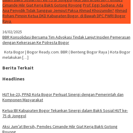
Cimande Hilir Giat Kerja Bakti Gotong Royong
Prof. Eggi Sudjana: Ada
Apa Penyidik Tidak Sanggup Jemput Paksa Ahmad Khoizunidin?
Ahmad
Rohani Pimpin Ketua DKD Kabupaten Bogor, di Bawah DPC PWRI Bogor
Raya
16/02/2025
BBR Konsolidasi Bersama Tim Advokasi Tindak Lanjut Insiden Pemerasan
dengan Kekerasan Ke Polresta Bogor
Kota Bogor | Bogor Ready.com. BBR ( Benteng Bogor Raya ) Kota Bogor
melakukan […]
Berita Terkait
Headlines
HUT ke-23, PPAD Kota Bogor Perkuat Sinergi dengan Pemerintah dan
Komponen Masyarakat
Ketua IBI Kabupaten Bogor Tekankan Sinergi dalam Bakti Sosial HUT ke-
75 di Jonggol
Aksi Jum’at Bersih, Pemdes Cimande Hilir Giat Kerja Bakti Gotong
Royong