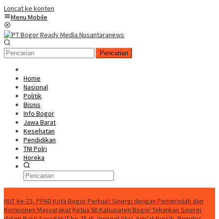
Loncat ke konten
Menu Mobile
Pencarian
Home
Nasional
Politik
Bisnis
Info Bogor
Jawa Barat
Kesehatan
Pendidikan
TNI Polri
Horeka
Berita Terkini
HUT ke-23, PPAD Kota Bogor Perkuat Sinergi dengan Pemerintah dan
Komponen Masyarakat
Ketua IBI Kabupaten Bogor Tekankan Sinergi
dalam Bakti Sosial HUT ke-75 di Jonggol
Aksi Jum’at Bersih, Pemdes