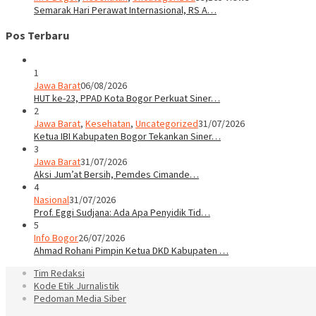
Semarak Hari Perawat Internasional, RS A…
Pos Terbaru
1
Jawa Barat
06/08/2026
HUT ke-23, PPAD Kota Bogor Perkuat Siner…
2
Jawa Barat
,
Kesehatan
,
Uncategorized
31/07/2026
Ketua IBI Kabupaten Bogor Tekankan Siner…
3
Jawa Barat
31/07/2026
Aksi Jum’at Bersih, Pemdes Cimande…
4
Nasional
31/07/2026
Prof. Eggi Sudjana: Ada Apa Penyidik Tid…
5
Info Bogor
26/07/2026
Ahmad Rohani Pimpin Ketua DKD Kabupaten …
Tim Redaksi
Kode Etik Jurnalistik
Pedoman Media Siber