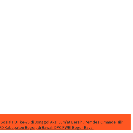
 Sosial HUT ke-75 di Jonggol
Aksi Jum’at Bersih, Pemdes Cimande Hilir
KD Kabupaten Bogor, di Bawah DPC PWRI Bogor Raya