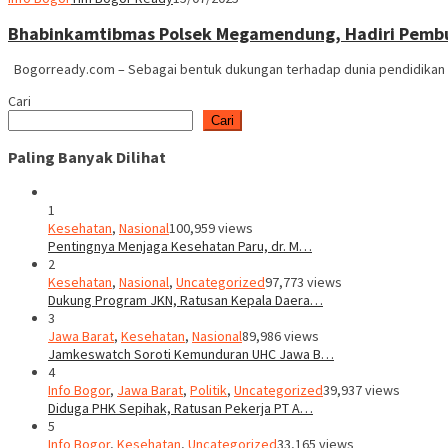
Bhabinkamtibmas Polsek Megamendung, Hadiri Pemb
Bogorready.com – Sebagai bentuk dukungan terhadap dunia pendidikan se
Cari
Cari
Paling Banyak Dilihat
1
Kesehatan
,
Nasional
100,959 views
Pentingnya Menjaga Kesehatan Paru, dr. M…
2
Kesehatan
,
Nasional
,
Uncategorized
97,773 views
Dukung Program JKN, Ratusan Kepala Daera…
3
Jawa Barat
,
Kesehatan
,
Nasional
89,986 views
Jamkeswatch Soroti Kemunduran UHC Jawa B…
4
Info Bogor
,
Jawa Barat
,
Politik
,
Uncategorized
39,937 views
Diduga PHK Sepihak, Ratusan Pekerja PT A…
5
Info Bogor
,
Kesehatan
,
Uncategorized
33,165 views