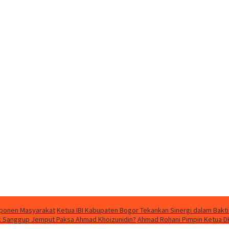
mponen Masyarakat
Ketua IBI Kabupaten Bogor Tekankan Sinergi dalam Bakti
dak Sanggup Jemput Paksa Ahmad Khoizunidin?
Ahmad Rohani Pimpin Ketua D