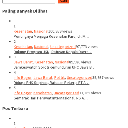
Cari
Paling Banyak Dilihat
1
Kesehatan
,
Nasional
100,959 views
Pentingnya Menjaga Kesehatan Paru, dr. M…
2
Kesehatan
,
Nasional
,
Uncategorized
97,773 views
Dukung Program JKN, Ratusan Kepala Daera…
3
Jawa Barat
,
Kesehatan
,
Nasional
89,986 views
Jamkeswatch Soroti Kemunduran UHC Jawa B…
4
Info Bogor
,
Jawa Barat
,
Politik
,
Uncategorized
39,937 views
Diduga PHK Sepihak, Ratusan Pekerja PT A…
5
Info Bogor
,
Kesehatan
,
Uncategorized
33,165 views
Semarak Hari Perawat Internasional, RS A…
Pos Terbaru
1