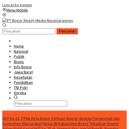
Loncat ke konten
Menu Mobile
Pencarian
Home
Nasional
Politik
Bisnis
Info Bogor
Jawa Barat
Kesehatan
Pendidikan
TNI Polri
Horeka
Berita Terkini
HUT ke-23, PPAD Kota Bogor Perkuat Sinergi dengan Pemerintah dan
Komponen Masyarakat
Ketua IBI Kabupaten Bogor Tekankan Sinergi
dalam Bakti Sosial HUT ke-75 di Jonggol
Aksi Jum’at Bersih, Pemdes