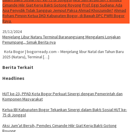
Cimande Hilir Giat Kerja Bakti Gotong Royong
Prof. Eggi Sudjana: Ada
Apa Penyidik Tidak Sanggup Jemput Paksa Ahmad Khoizunidin?
Ahmad
Rohani Pimpin Ketua DKD Kabupaten Bogor, di Bawah DPC PWRI Bogor
Raya
25/12/2024
Menjelang Libur Nataru Terminal Baranangsiang Mengalami Lonjakan
Penumpang,, Simak Berita nya
Kota Bogor | bogorready.com – Menjelang libur Natal dan Tahun Baru
2025 (Nataru), Terminal […]
Berita Terkait
Headlines
HUT ke-23, PPAD Kota Bogor Perkuat Sinergi dengan Pemerintah dan
Komponen Masyarakat
Ketua IBI Kabupaten Bogor Tekankan Sinergi dalam Bakti Sosial HUT ke-
75 di Jonggol
Aksi Jum’at Bersih, Pemdes Cimande Hilir Giat Kerja Bakti Gotong
Royong