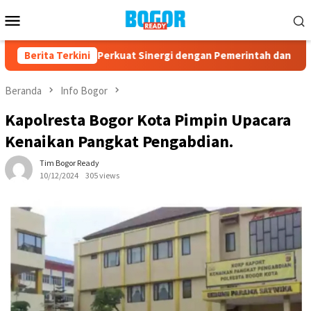
Loncat
Menu
ke
Mobile
konten
Kota Bogor Perkuat Sinergi dengan Pemerintah dan Komponen M
Berita Terkini
Beranda
Info Bogor
Kapolresta Bogor Kota Pimpin Upacara
Kenaikan Pangkat Pengabdian.
Tim Bogor Ready
10/12/2024
305 views