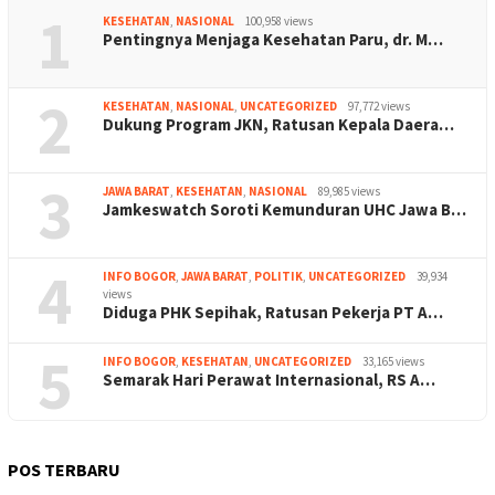
1
KESEHATAN
,
NASIONAL
100,958 views
Pentingnya Menjaga Kesehatan Paru, dr. M…
2
KESEHATAN
,
NASIONAL
,
UNCATEGORIZED
97,772 views
Dukung Program JKN, Ratusan Kepala Daera…
3
JAWA BARAT
,
KESEHATAN
,
NASIONAL
89,985 views
Jamkeswatch Soroti Kemunduran UHC Jawa B…
4
INFO BOGOR
,
JAWA BARAT
,
POLITIK
,
UNCATEGORIZED
39,934
views
Diduga PHK Sepihak, Ratusan Pekerja PT A…
5
INFO BOGOR
,
KESEHATAN
,
UNCATEGORIZED
33,165 views
Semarak Hari Perawat Internasional, RS A…
POS TERBARU