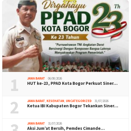
1
JAWA BARAT
06/08/2026
HUT ke-23, PPAD Kota Bogor Perkuat Siner…
2
JAWA BARAT
,
KESEHATAN
,
UNCATEGORIZED
31/07/2026
Ketua IBI Kabupaten Bogor Tekankan Siner…
3
JAWA BARAT
31/07/2026
Aksi Jum’at Bersih, Pemdes Cimande…