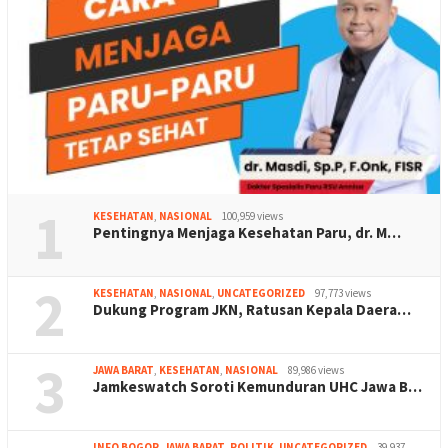
1
KESEHATAN
,
NASIONAL
100,959 views
Pentingnya Menjaga Kesehatan Paru, dr. M…
2
KESEHATAN
,
NASIONAL
,
UNCATEGORIZED
97,773 views
Dukung Program JKN, Ratusan Kepala Daera…
3
JAWA BARAT
,
KESEHATAN
,
NASIONAL
89,986 views
Jamkeswatch Soroti Kemunduran UHC Jawa B…
INFO BOGOR
,
JAWA BARAT
,
POLITIK
,
UNCATEGORIZED
39,937