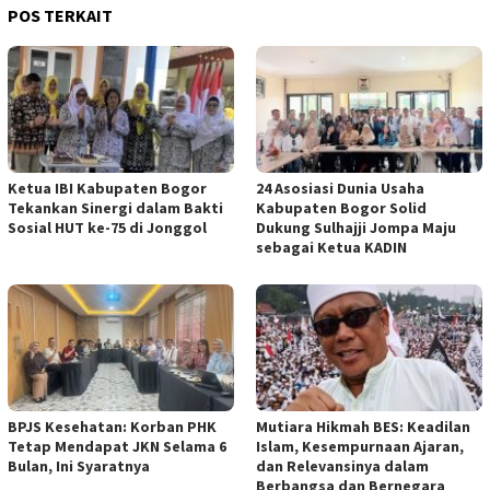
POS TERKAIT
Ketua IBI Kabupaten Bogor
24 Asosiasi Dunia Usaha
Tekankan Sinergi dalam Bakti
Kabupaten Bogor Solid
Sosial HUT ke-75 di Jonggol
Dukung Sulhajji Jompa Maju
sebagai Ketua KADIN
BPJS Kesehatan: Korban PHK
Mutiara Hikmah BES: Keadilan
Tetap Mendapat JKN Selama 6
Islam, Kesempurnaan Ajaran,
Bulan, Ini Syaratnya
dan Relevansinya dalam
Berbangsa dan Bernegara