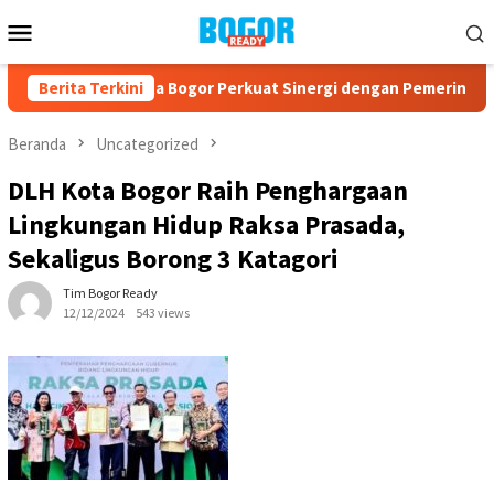
Loncat
Menu
ke
Mobile
konten
-23, PPAD Kota Bogor Perkuat Sinergi dengan Pemerintah dan 
Berita Terkini
Beranda
Uncategorized
DLH Kota Bogor Raih Penghargaan
Lingkungan Hidup Raksa Prasada,
Sekaligus Borong 3 Katagori
Tim Bogor Ready
12/12/2024
543 views