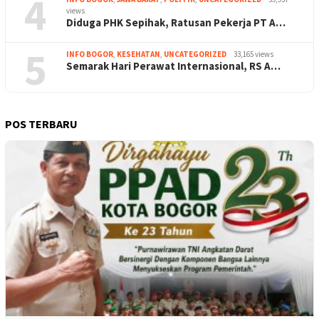
4
views
Diduga PHK Sepihak, Ratusan Pekerja PT A…
5
INFO BOGOR
,
KESEHATAN
,
UNCATEGORIZED
33,165 views
Semarak Hari Perawat Internasional, RS A…
POS TERBARU