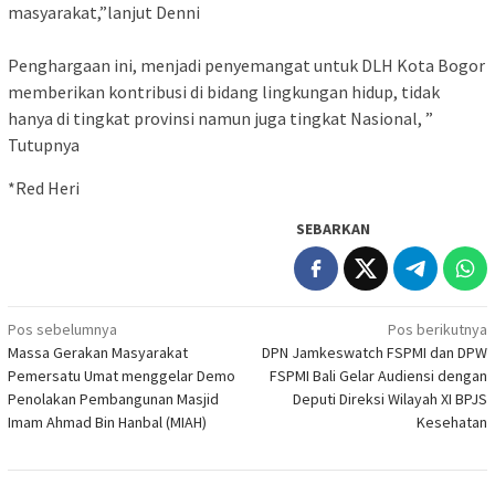
masyarakat,”lanjut Denni
Penghargaan ini, menjadi penyemangat untuk DLH Kota Bogor
memberikan kontribusi di bidang lingkungan hidup, tidak
hanya di tingkat provinsi namun juga tingkat Nasional, ”
Tutupnya
*Red Heri
SEBARKAN
Navigasi
Pos sebelumnya
Pos berikutnya
Massa Gerakan Masyarakat
DPN Jamkeswatch FSPMI dan DPW
pos
Pemersatu Umat menggelar Demo
FSPMI Bali Gelar Audiensi dengan
Penolakan Pembangunan Masjid
Deputi Direksi Wilayah XI BPJS
Imam Ahmad Bin Hanbal (MIAH)
Kesehatan