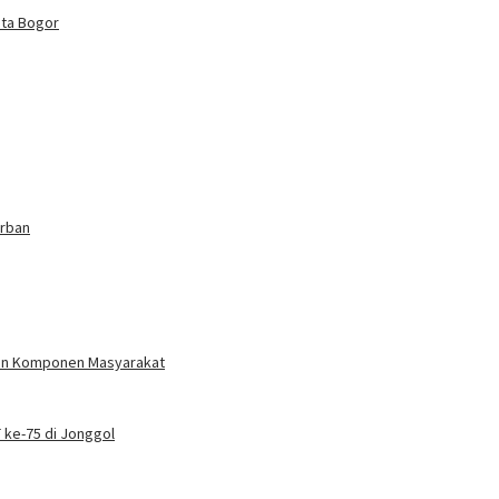
sta Bogor
orban
dan Komponen Masyarakat
 ke-75 di Jonggol