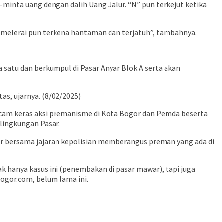
minta uang dengan dalih Uang Jalur. “N” pun terkejut ketika
melerai pun terkena hantaman dan terjatuh”, tambahnya.
 satu dan berkumpul di Pasar Anyar Blok A serta akan
, ujarnya. (8/02/2025)
am keras aksi premanisme di Kota Bogor dan Pemda beserta
ilingkungan Pasar.
or bersama jajaran kepolisian memberangus preman yang ada di
k hanya kasus ini (penembakan di pasar mawar), tapi juga
ogor.com, belum lama ini.