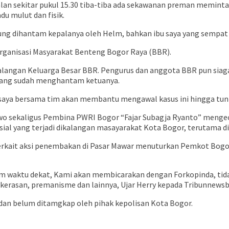
lan sekitar pukul 15.30 tiba-tiba ada sekawanan preman meminta-
du mulut dan fisik.
ng dihantam kepalanya oleh Helm, bahkan ibu saya yang sempat 
Organisasi Masyarakat Benteng Bogor Raya (BBR).
kalangan Keluarga Besar BBR. Pengurus dan anggota BBR pun siaga
yang sudah menghantam ketuanya.
a bersama tim akan membantu mengawal kasus ini hingga tuntas
 sekaligus Pembina PWRI Bogor “Fajar Subagja Ryanto” mengec
sial yang terjadi dikalangan masayarakat Kota Bogor, terutama d
” terkait aksi penembakan di Pasar Mawar menuturkan Pemkot Bog
lam waktu dekat, Kami akan membicarakan dengan Forkopinda, tida
kerasan, premanisme dan lainnya, Ujar Herry kepada Tribunnewsb
n dan belum ditamgkap oleh pihak kepolisan Kota Bogor.