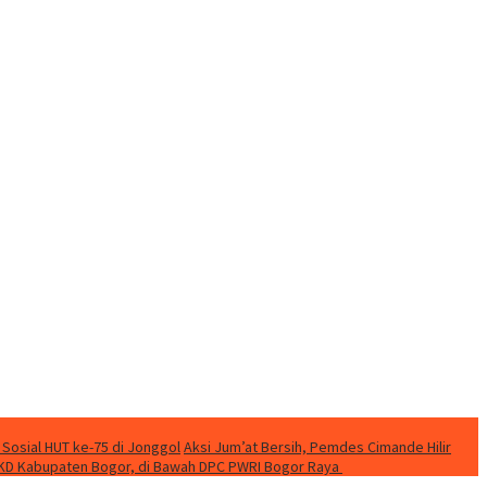
 Sosial HUT ke-75 di Jonggol
Aksi Jum’at Bersih, Pemdes Cimande Hilir
KD Kabupaten Bogor, di Bawah DPC PWRI Bogor Raya