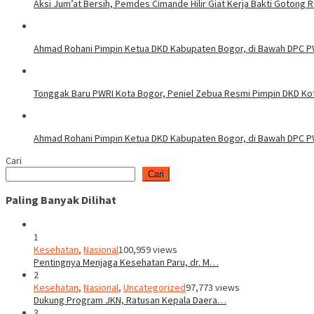
Aksi Jum’at Bersih, Pemdes Cimande Hilir Giat Kerja Bakti Gotong
Ahmad Rohani Pimpin Ketua DKD Kabupaten Bogor, di Bawah DPC 
Tonggak Baru PWRI Kota Bogor, Peniel Zebua Resmi Pimpin DKD Ko
Ahmad Rohani Pimpin Ketua DKD Kabupaten Bogor, di Bawah DPC P
Cari
Cari
Paling Banyak Dilihat
1
Kesehatan
,
Nasional
100,959 views
Pentingnya Menjaga Kesehatan Paru, dr. M…
2
Kesehatan
,
Nasional
,
Uncategorized
97,773 views
Dukung Program JKN, Ratusan Kepala Daera…
3