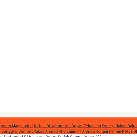
mponen Masyarakat
Ketua IBI Kabupaten Bogor Tekankan Sinergi dalam Bakti
dak Sanggup Jemput Paksa Ahmad Khoizunidin?
Ahmad Rohani Pimpin Ketua D
r, Statement PJ Walikota Bogor Sudah Sampai Mana.,???