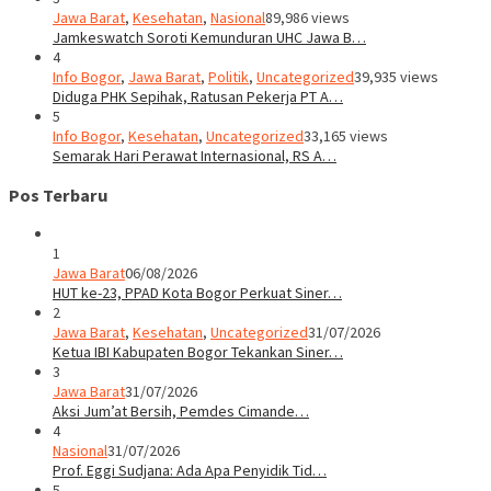
Jawa Barat
,
Kesehatan
,
Nasional
89,986 views
Jamkeswatch Soroti Kemunduran UHC Jawa B…
4
Info Bogor
,
Jawa Barat
,
Politik
,
Uncategorized
39,935 views
Diduga PHK Sepihak, Ratusan Pekerja PT A…
5
Info Bogor
,
Kesehatan
,
Uncategorized
33,165 views
Semarak Hari Perawat Internasional, RS A…
Pos Terbaru
1
Jawa Barat
06/08/2026
HUT ke-23, PPAD Kota Bogor Perkuat Siner…
2
Jawa Barat
,
Kesehatan
,
Uncategorized
31/07/2026
Ketua IBI Kabupaten Bogor Tekankan Siner…
3
Jawa Barat
31/07/2026
Aksi Jum’at Bersih, Pemdes Cimande…
4
Nasional
31/07/2026
Prof. Eggi Sudjana: Ada Apa Penyidik Tid…
5