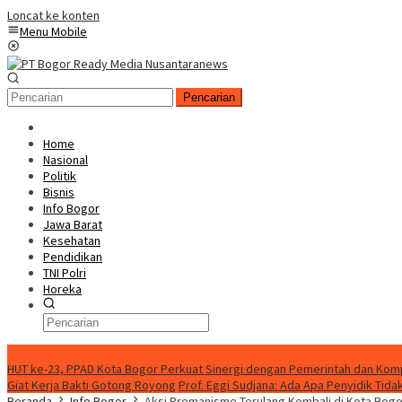
Loncat ke konten
Menu Mobile
Pencarian
Home
Nasional
Politik
Bisnis
Info Bogor
Jawa Barat
Kesehatan
Pendidikan
TNI Polri
Horeka
Berita Terkini
HUT ke-23, PPAD Kota Bogor Perkuat Sinergi dengan Pemerintah dan Ko
Giat Kerja Bakti Gotong Royong
Prof. Eggi Sudjana: Ada Apa Penyidik Ti
Beranda
Info Bogor
Aksi Premanisme Terulang Kembali di Kota Bogo