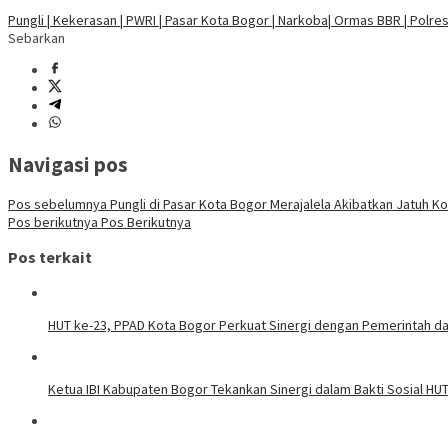
Pungli | Kekerasan | PWRI | Pasar Kota Bogor | Narkoba| Ormas BBR | Polre
Sebarkan
Navigasi pos
Pos sebelumnya
Pungli di Pasar Kota Bogor Merajalela Akibatkan Jatuh K
Pos berikutnya
Pos Berikutnya
Pos terkait
HUT ke-23, PPAD Kota Bogor Perkuat Sinergi dengan Pemerintah 
Ketua IBI Kabupaten Bogor Tekankan Sinergi dalam Bakti Sosial HUT