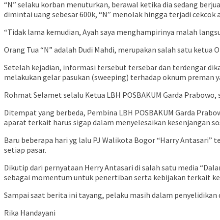
“N” selaku korban menuturkan, berawal ketika dia sedang berjua
dimintai uang sebesar 600k, “N” menolak hingga terjadi cekcok a
“Tidak lama kemudian, Ayah saya menghampirinya malah langsu
Orang Tua “N” adalah Dudi Mahdi, merupakan salah satu ketua 
Setelah kejadian, informasi tersebut tersebar dan terdengar di
melakukan gelar pasukan (sweeping) terhadap oknum preman 
Rohmat Selamet selalu Ketua LBH POSBAKUM Garda Prabowo, say
Ditempat yang berbeda, Pembina LBH POSBAKUM Garda Prabowo
aparat terkait harus sigap dalam menyelesaikan kesenjangan so
Baru beberapa hari yg lalu PJ Walikota Bogor “Harry Antasari
setiap pasar.
Dikutip dari pernyataan Herry Antasari di salah satu media “Da
sebagai momentum untuk penertiban serta kebijakan terkait ke
Sampai saat berita ini tayang, pelaku masih dalam penyelidika
Rika Handayani