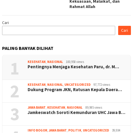
Kekuasaan, Malaikat, dan
Rahmat Allah
Cari
Cari
PALING BANYAK DILIHAT
1
KESEHATAN
,
NASIONAL
100,958 views
Pentingnya Menjaga Kesehatan Paru, dr. M…
2
KESEHATAN
,
NASIONAL
,
UNCATEGORIZED
97,772 views
Dukung Program JKN, Ratusan Kepala Daera…
3
JAWA BARAT
,
KESEHATAN
,
NASIONAL
89,985 views
Jamkeswatch Soroti Kemunduran UHC Jawa B…
INFO BOGOR
,
JAWA BARAT
,
POLITIK
,
UNCATEGORIZED
39,934