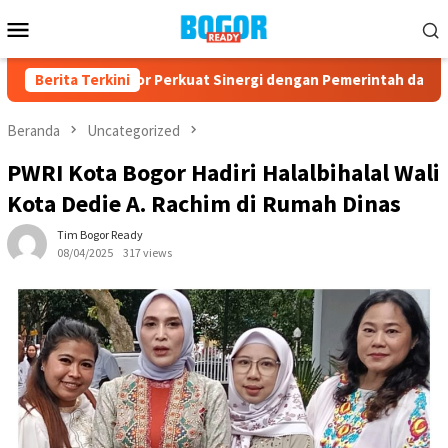
Loncat
Menu
ke
Mobile
konten
PAD Kota Bogor Perkuat Sinergi dengan Pemerintah dan Kompon
Berita Terkini
Beranda
Uncategorized
PWRI Kota Bogor Hadiri Halalbihalal Wali
Kota Dedie A. Rachim di Rumah Dinas
Tim Bogor Ready
08/04/2025
317 views