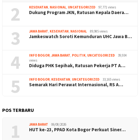
2
KESEHATAN
,
NASIONAL
,
UNCATEGORIZED
97,771 views
Dukung Program JKN, Ratusan Kepala Daera…
3
JAWA BARAT
,
KESEHATAN
,
NASIONAL
89,985 views
Jamkeswatch Soroti Kemunduran UHC Jawa B…
4
INFO BOGOR
,
JAWA BARAT
,
POLITIK
,
UNCATEGORIZED
39,934
views
Diduga PHK Sepihak, Ratusan Pekerja PT A…
5
INFO BOGOR
,
KESEHATAN
,
UNCATEGORIZED
33,165 views
Semarak Hari Perawat Internasional, RS A…
POS TERBARU
1
JAWA BARAT
06/08/2026
HUT ke-23, PPAD Kota Bogor Perkuat Siner…