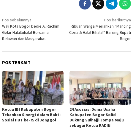
Navigasi
Pos sebelumnya
Pos berikutnya
Wali Kota Bogor Dedie A. Rachim
Ribuan Warga Meriahkan “Mancing
pos
Gelar Halalbihalal Bersama
Ceria & Halal Bihalal” Bareng Bupati
Relawan dan Masyarakat
Bogor
POS TERKAIT
Ketua IBI Kabupaten Bogor
24 Asosiasi Dunia Usaha
Tekankan Sinergi dalam Bakti
Kabupaten Bogor Solid
Sosial HUT ke-75 di Jonggol
Dukung Sulhajji Jompa Maju
sebagai Ketua KADIN