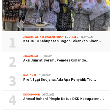
1
JAWA BARAT
,
KESEHATAN
,
UNCATEGORIZED
31/07/2026
Ketua IBI Kabupaten Bogor Tekankan Siner…
2
JAWA BARAT
31/07/2026
Aksi Jum’at Bersih, Pemdes Cimande…
3
NASIONAL
31/07/2026
Prof. Eggi Sudjana: Ada Apa Penyidik Tid…
4
INFO BOGOR
26/07/2026
Ahmad Rohani Pimpin Ketua DKD Kabupaten …