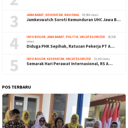
3
JAWA BARAT
,
KESEHATAN
,
NASIONAL
89,984 views
Jamkeswatch Soroti Kemunduran UHC Jawa B…
4
INFO BOGOR
,
JAWA BARAT
,
POLITIK
,
UNCATEGORIZED
39,930
views
Diduga PHK Sepihak, Ratusan Pekerja PT A…
5
INFO BOGOR
,
KESEHATAN
,
UNCATEGORIZED
33,165 views
Semarak Hari Perawat Internasional, RS A…
POS TERBARU