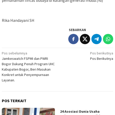
pemahaman lintas budaya di kalangan generasi muda.(Yd)
Rika Handayani SH
SEBARKAN
Navigasi
Pos sebelumnya
Pos berikutnya
Jamkeswatch FSPMI dan PWRI
Pos Berikutnya
pos
Bogor Dukung Penuh Program UHC
Kabupaten Bogor, Beri Masukan
Konkret untuk Penyempurnaan
Layanan.
POS TERKAIT
24 Asosiasi Dunia Usaha