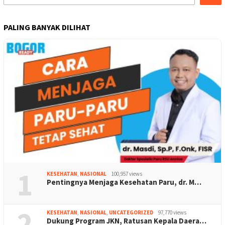
PALING BANYAK DILIHAT
1
KESEHATAN
,
NASIONAL
100,957 views
Pentingnya Menjaga Kesehatan Paru, dr. M…
2
KESEHATAN
,
NASIONAL
,
UNCATEGORIZED
97,770 views
Dukung Program JKN, Ratusan Kepala Daera…