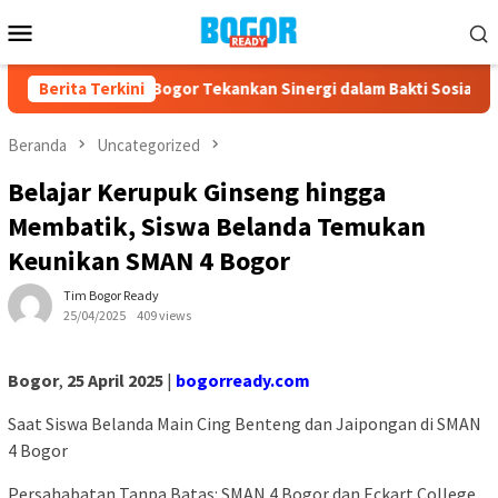
Loncat
Menu
ke
Mobile
konten
I Kabupaten Bogor Tekankan Sinergi dalam Bakti Sosial HUT ke-75
Berita Terkini
Beranda
Uncategorized
Belajar Kerupuk Ginseng hingga
Membatik, Siswa Belanda Temukan
Keunikan SMAN 4 Bogor
Tim Bogor Ready
25/04/2025
409 views
Bogor
,
25 April 2025
|
bogorready.com
Saat Siswa Belanda Main Cing Benteng dan Jaipongan di SMAN
4 Bogor
Persahabatan Tanpa Batas: SMAN 4 Bogor dan Eckart College