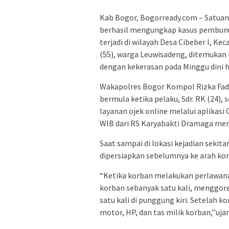
Kab Bogor, Bogorready.com – Satuan
berhasil mengungkap kasus pembunu
terjadi di wilayah Desa Cibeber I, K
(55), warga Leuwisadeng, ditemukan
dengan kekerasan pada Minggu dini ha
Wakapolres Bogor Kompol Rizka Fadhil
bermula ketika pelaku, Sdr. RK (24
layanan ojek online melalui aplikasi 
WIB dari RS Karyabakti Dramaga menu
Saat sampai di lokasi kejadian sekit
dipersiapkan sebelumnya ke arah k
“Ketika korban melakukan perlawana
korban sebanyak satu kali, menggores
satu kali di punggung kiri. Setelah 
motor, HP, dan tas milik korban,’’uja