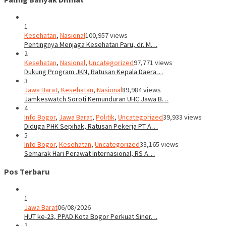
1
Kesehatan
,
Nasional
100,957 views
Pentingnya Menjaga Kesehatan Paru, dr. M…
2
Kesehatan
,
Nasional
,
Uncategorized
97,771 views
Dukung Program JKN, Ratusan Kepala Daera…
3
Jawa Barat
,
Kesehatan
,
Nasional
89,984 views
Jamkeswatch Soroti Kemunduran UHC Jawa B…
4
Info Bogor
,
Jawa Barat
,
Politik
,
Uncategorized
39,933 views
Diduga PHK Sepihak, Ratusan Pekerja PT A…
5
Info Bogor
,
Kesehatan
,
Uncategorized
33,165 views
Semarak Hari Perawat Internasional, RS A…
Pos Terbaru
1
Jawa Barat
06/08/2026
HUT ke-23, PPAD Kota Bogor Perkuat Siner…
2