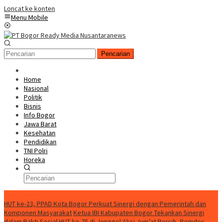
Loncat ke konten
Menu Mobile
Pencarian
Home
Nasional
Politik
Bisnis
Info Bogor
Jawa Barat
Kesehatan
Pendidikan
TNI Polri
Horeka
Berita Terkini
HUT ke-23, PPAD Kota Bogor Perkuat Sinergi dengan Pemerintah dan
Komponen Masyarakat
Ketua IBI Kabupaten Bogor Tekankan Sinergi
dalam Bakti Sosial HUT ke-75 di Jonggol
Aksi Jum’at Bersih, Pemdes