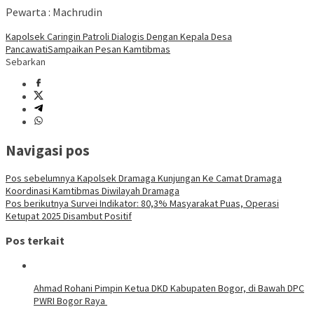
Pewarta : Machrudin
Kapolsek Caringin Patroli Dialogis Dengan Kepala Desa
Pancawati
Sampaikan Pesan Kamtibmas
Sebarkan
Navigasi pos
Pos sebelumnya
Kapolsek Dramaga Kunjungan Ke Camat Dramaga
Koordinasi Kamtibmas Diwilayah Dramaga
Pos berikutnya
Survei Indikator: 80,3% Masyarakat Puas, Operasi
Ketupat 2025 Disambut Positif
Pos terkait
Ahmad Rohani Pimpin Ketua DKD Kabupaten Bogor, di Bawah DPC
PWRI Bogor Raya