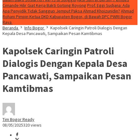
Cimande Hilir Giat Kerja Bakti Gotong Royong
Prof. Eggi Sudjana: Ada
Apa Penyidik Tidak Sanggup Jemput Paksa Ahmad Khoizunidin?
Ahmad
Rohani Pimpin Ketua DKD Kabupaten Bogor, di Bawah DPC PWRI Bogor
Raya
Beranda
Info Bogor
Kapolsek Caringin Patroli Dialogis Dengan
Kepala Desa Pancawati, Sampaikan Pesan Kamtibmas
Kapolsek Caringin Patroli
Dialogis Dengan Kepala Desa
Pancawati, Sampaikan Pesan
Kamtibmas
Tim Bogor Ready
08/05/2025
320 views