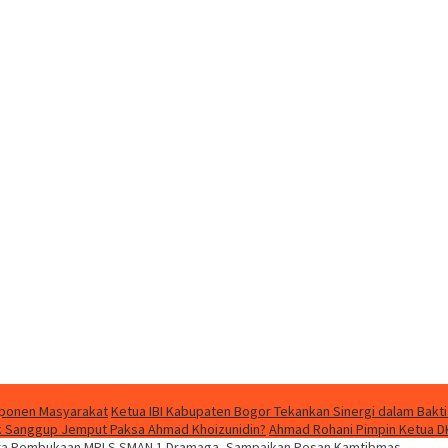
mponen Masyarakat
Ketua IBI Kabupaten Bogor Tekankan Sinergi dalam Bakti
dak Sanggup Jemput Paksa Ahmad Khoizunidin?
Ahmad Rohani Pimpin Ketua D
ara Pembukaan MPLS SMAN 1 Dramaga, Sampaikan Pesan Kamtibmas