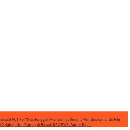
 Sosial HUT ke-75 di Jonggol
Aksi Jum’at Bersih, Pemdes Cimande Hilir
KD Kabupaten Bogor, di Bawah DPC PWRI Bogor Raya