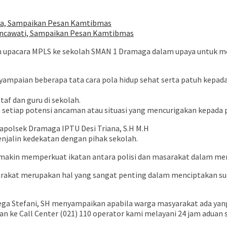
ma, Sampaikan Pesan Kamtibmas
Pancawati, Sampaikan Pesan Kamtibmas
upacara MPLS ke sekolah SMAN 1 Dramaga dalam upaya untuk me
aian beberapa tata cara pola hidup sehat serta patuh kepada a
f dan guru di sekolah.
n setiap potensi ancaman atau situasi yang mencurigakan kepada p
apolsek Dramaga IPTU Desi Triana, S.H M.H
njalin kedekatan dengan pihak sekolah.
semakin memperkuat ikatan antara polisi dan masarakat dalam me
arakat merupakan hal yang sangat penting dalam menciptakan su
a Mega Stefani, SH menyampaikan apabila warga masyarakat ada
n ke Call Center (021) 110 operator kami melayani 24 jam aduan