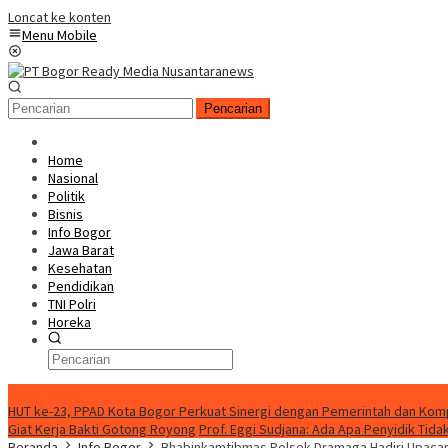
Loncat ke konten
Menu Mobile
Pencarian
Home
Nasional
Politik
Bisnis
Info Bogor
Jawa Barat
Kesehatan
Pendidikan
TNI Polri
Horeka
Berita Terkini
HUT ke-23, PPAD Kota Bogor Perkuat Sinergi dengan Pemerintah dan Ko
Giat Kerja Bakti Gotong Royong
Prof. Eggi Sudjana: Ada Apa Penyidik Ti
Beranda
Info Bogor
Bhabinkamtibmas Polsek Dramaga Hadiri Upac