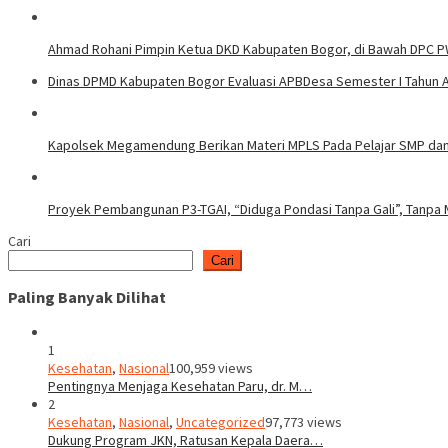
Ahmad Rohani Pimpin Ketua DKD Kabupaten Bogor, di Bawah DPC P
Dinas DPMD Kabupaten Bogor Evaluasi APBDesa Semester I Tahun 
Kapolsek Megamendung Berikan Materi MPLS Pada Pelajar SMP da
Proyek Pembangunan P3-TGAI, “Diduga Pondasi Tanpa Gali”, Tanpa M
Cari
Cari
Paling Banyak Dilihat
1
Kesehatan
,
Nasional
100,959 views
Pentingnya Menjaga Kesehatan Paru, dr. M…
2
Kesehatan
,
Nasional
,
Uncategorized
97,773 views
Dukung Program JKN, Ratusan Kepala Daera…