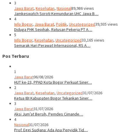
3
Jawa Barat
,
Kesehatan
,
Nasional
89,986 views
Jamkeswatch Soroti Kemunduran UHC Jawa B…
4
Info Bogor
,
Jawa Barat
,
Politik
,
Uncategorized
39,935 views
Diduga PHK Sepihak, Ratusan Pekerja PT A…
5
Info Bogor
,
Kesehatan
,
Uncategorized
33,165 views
Semarak Hari Perawat Internasional, RS A…
Pos Terbaru
1
Jawa Barat
06/08/2026
HUT ke-23, PPAD Kota Bogor Perkuat Siner…
2
Jawa Barat
,
Kesehatan
,
Uncategorized
31/07/2026
Ketua IBI Kabupaten Bogor Tekankan Siner…
3
Jawa Barat
31/07/2026
Aksi Jum’at Bersih, Pemdes Cimande…
4
Nasional
31/07/2026
Prof. Eggi Sudjana: Ada Apa Penyidik Tid…