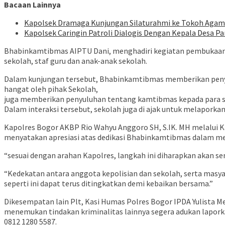
Bacaan Lainnya
Kapolsek Dramaga Kunjungan Silaturahmi ke Tokoh Aga
Kapolsek Caringin Patroli Dialogis Dengan Kepala Desa 
Bhabinkamtibmas AIPTU Dani, menghadiri kegiatan pembukaan 
sekolah, staf guru dan anak-anak sekolah.
Dalam kunjungan tersebut, Bhabinkamtibmas memberikan penyamp
hangat oleh pihak Sekolah,
juga memberikan penyuluhan tentang kamtibmas kepada para sta
Dalam interaksi tersebut, sekolah juga di ajak untuk melaporka
Kapolres Bogor AKBP Rio Wahyu Anggoro SH, S.IK. MH melalui K
menyatakan apresiasi atas dedikasi Bhabinkamtibmas dalam me
“sesuai dengan arahan Kapolres, langkah ini diharapkan akan 
“Kedekatan antara anggota kepolisian dan sekolah, serta masy
seperti ini dapat terus ditingkatkan demi kebaikan bersama.”
Dikesempatan lain Plt, Kasi Humas Polres Bogor IPDA Yulist
menemukan tindakan kriminalitas lainnya segera adukan laporka
0812 1280 5587.