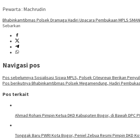
Pewarta : Machrudin
Bhabinkamtibmas Polsek Dramaga Hadiri Upacara Pembukaan MPLS SMAN
Sebarkan
Navigasi pos
Pos sebelumnya
Sosialisasi Siswa MPLS, Polsek Citeureup Berikan Penyul
Pos berikutnya
Bhabinkamtibmas Polsek Megamendung, Hadiri Pembuka
Pos terkait
Ahmad Rohani Pimpin Ketua DKD Kabupaten Bogor, di Bawah DPC 
Tonggak Baru PWRI Kota Bogor, Peniel Zebua Resmi Pimpin DKD Ko