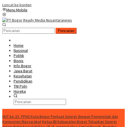
Loncat ke konten
Menu Mobile
Pencarian
Home
Nasional
Politik
Bisnis
Info Bogor
Jawa Barat
Kesehatan
Pendidikan
TNI Polri
Horeka
Berita Terkini
HUT ke-23, PPAD Kota Bogor Perkuat Sinergi dengan Pemerintah dan
Komponen Masyarakat
Ketua IBI Kabupaten Bogor Tekankan Sinergi
dalam Bakti Sosial HUT ke-75 di Jonggol
Aksi Jum’at Bersih, Pemdes