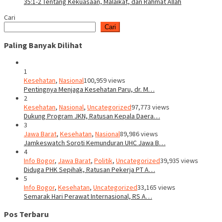
35:1-2 Tentang Kekuasaan, Malaikat, dan Rahmat Allah
Cari
Cari
Paling Banyak Dilihat
1
Kesehatan
,
Nasional
100,959 views
Pentingnya Menjaga Kesehatan Paru, dr. M…
2
Kesehatan
,
Nasional
,
Uncategorized
97,773 views
Dukung Program JKN, Ratusan Kepala Daera…
3
Jawa Barat
,
Kesehatan
,
Nasional
89,986 views
Jamkeswatch Soroti Kemunduran UHC Jawa B…
4
Info Bogor
,
Jawa Barat
,
Politik
,
Uncategorized
39,935 views
Diduga PHK Sepihak, Ratusan Pekerja PT A…
5
Info Bogor
,
Kesehatan
,
Uncategorized
33,165 views
Semarak Hari Perawat Internasional, RS A…
Pos Terbaru