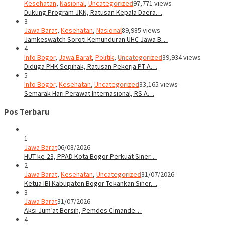
Kesehatan
,
Nasional
,
Uncategorized
97,771 views
Dukung Program JKN, Ratusan Kepala Daera…
3
Jawa Barat
,
Kesehatan
,
Nasional
89,985 views
Jamkeswatch Soroti Kemunduran UHC Jawa B…
4
Info Bogor
,
Jawa Barat
,
Politik
,
Uncategorized
39,934 views
Diduga PHK Sepihak, Ratusan Pekerja PT A…
5
Info Bogor
,
Kesehatan
,
Uncategorized
33,165 views
Semarak Hari Perawat Internasional, RS A…
Pos Terbaru
1
Jawa Barat
06/08/2026
HUT ke-23, PPAD Kota Bogor Perkuat Siner…
2
Jawa Barat
,
Kesehatan
,
Uncategorized
31/07/2026
Ketua IBI Kabupaten Bogor Tekankan Siner…
3
Jawa Barat
31/07/2026
Aksi Jum’at Bersih, Pemdes Cimande…
4