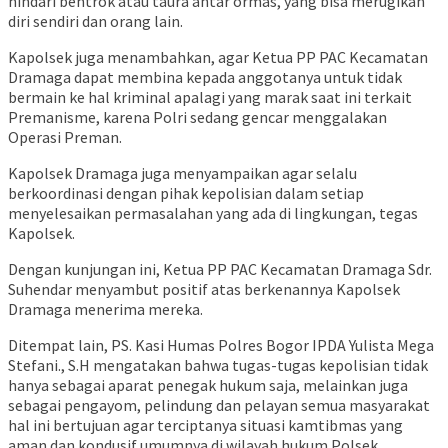
hindari bentrok atau taura antar ormas, yang bisa merugikan
diri sendiri dan orang lain.
Kapolsek juga menambahkan, agar Ketua PP PAC Kecamatan
Dramaga dapat membina kepada anggotanya untuk tidak
bermain ke hal kriminal apalagi yang marak saat ini terkait
Premanisme, karena Polri sedang gencar menggalakan
Operasi Preman.
Kapolsek Dramaga juga menyampaikan agar selalu
berkoordinasi dengan pihak kepolisian dalam setiap
menyelesaikan permasalahan yang ada di lingkungan, tegas
Kapolsek.
Dengan kunjungan ini, Ketua PP PAC Kecamatan Dramaga Sdr.
Suhendar menyambut positif atas berkenannya Kapolsek
Dramaga menerima mereka.
Ditempat lain, PS. Kasi Humas Polres Bogor IPDA Yulista Mega
Stefani., S.H mengatakan bahwa tugas-tugas kepolisian tidak
hanya sebagai aparat penegak hukum saja, melainkan juga
sebagai pengayom, pelindung dan pelayan semua masyarakat
hal ini bertujuan agar terciptanya situasi kamtibmas yang
aman dan kondusif umumnya di wilayah hukum Polsek