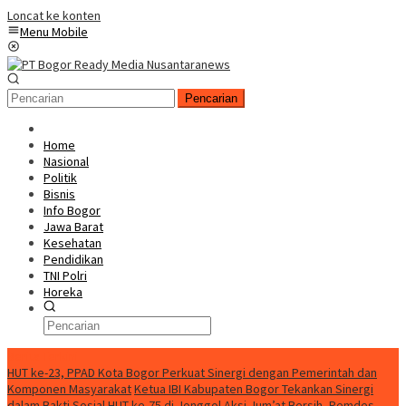
Loncat ke konten
Menu Mobile
Pencarian
Home
Nasional
Politik
Bisnis
Info Bogor
Jawa Barat
Kesehatan
Pendidikan
TNI Polri
Horeka
Berita Terkini
HUT ke-23, PPAD Kota Bogor Perkuat Sinergi dengan Pemerintah dan
Komponen Masyarakat
Ketua IBI Kabupaten Bogor Tekankan Sinergi
dalam Bakti Sosial HUT ke-75 di Jonggol
Aksi Jum’at Bersih, Pemdes