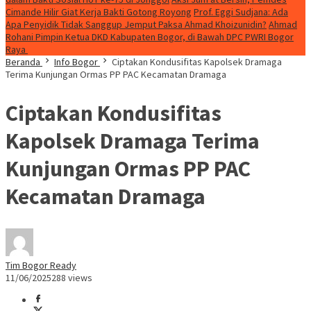
Cimande Hilir Giat Kerja Bakti Gotong Royong
Prof. Eggi Sudjana: Ada
Apa Penyidik Tidak Sanggup Jemput Paksa Ahmad Khoizunidin?
Ahmad
Rohani Pimpin Ketua DKD Kabupaten Bogor, di Bawah DPC PWRI Bogor
Raya
Beranda
Info Bogor
Ciptakan Kondusifitas Kapolsek Dramaga
Terima Kunjungan Ormas PP PAC Kecamatan Dramaga
Ciptakan Kondusifitas
Kapolsek Dramaga Terima
Kunjungan Ormas PP PAC
Kecamatan Dramaga
Tim Bogor Ready
11/06/2025
288 views