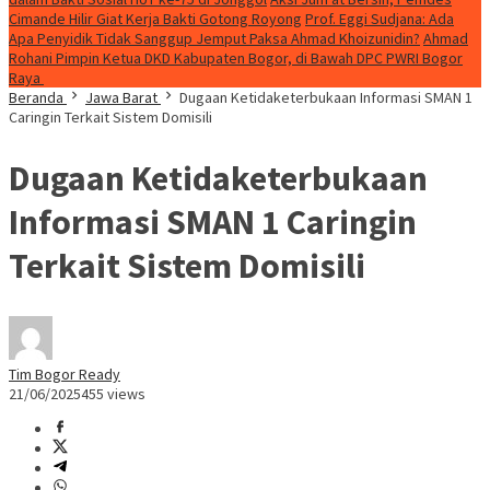
Cimande Hilir Giat Kerja Bakti Gotong Royong
Prof. Eggi Sudjana: Ada
Apa Penyidik Tidak Sanggup Jemput Paksa Ahmad Khoizunidin?
Ahmad
Rohani Pimpin Ketua DKD Kabupaten Bogor, di Bawah DPC PWRI Bogor
Raya
Beranda
Jawa Barat
Dugaan Ketidaketerbukaan Informasi SMAN 1
Caringin Terkait Sistem Domisili
Dugaan Ketidaketerbukaan
Informasi SMAN 1 Caringin
Terkait Sistem Domisili
Tim Bogor Ready
21/06/2025
455 views