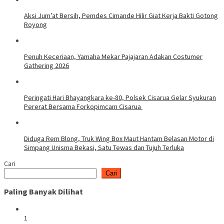
Aksi Jum’at Bersih, Pemdes Cimande Hilir Giat Kerja Bakti Gotong
Royong
Penuh Keceriaan, Yamaha Mekar Pajajaran Adakan Costumer
Gathering 2026
Peringati Hari Bhayangkara ke-80, Polsek Cisarua Gelar Syukuran
Pererat Bersama Forkopimcam Cisarua
Diduga Rem Blong, Truk Wing Box Maut Hantam Belasan Motor di
Simpang Unisma Bekasi, Satu Tewas dan Tujuh Terluka
Cari
Cari
Paling Banyak Dilihat
1