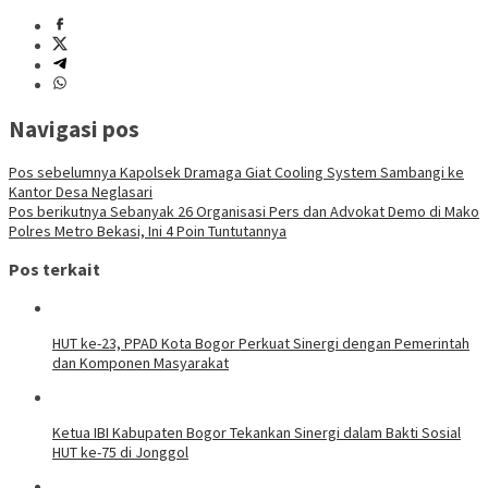
Navigasi pos
Pos sebelumnya
Kapolsek Dramaga Giat Cooling System Sambangi ke
Kantor Desa Neglasari
Pos berikutnya
Sebanyak 26 Organisasi Pers dan Advokat Demo di Mako
Polres Metro Bekasi, Ini 4 Poin Tuntutannya
Pos terkait
HUT ke-23, PPAD Kota Bogor Perkuat Sinergi dengan Pemerintah
dan Komponen Masyarakat
Ketua IBI Kabupaten Bogor Tekankan Sinergi dalam Bakti Sosial
HUT ke-75 di Jonggol