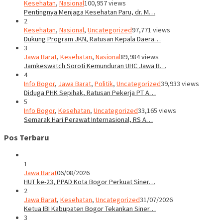
Kesehatan
,
Nasional
100,957 views
Pentingnya Menjaga Kesehatan Paru, dr. M…
2
Kesehatan
,
Nasional
,
Uncategorized
97,771 views
Dukung Program JKN, Ratusan Kepala Daera…
3
Jawa Barat
,
Kesehatan
,
Nasional
89,984 views
Jamkeswatch Soroti Kemunduran UHC Jawa B…
4
Info Bogor
,
Jawa Barat
,
Politik
,
Uncategorized
39,933 views
Diduga PHK Sepihak, Ratusan Pekerja PT A…
5
Info Bogor
,
Kesehatan
,
Uncategorized
33,165 views
Semarak Hari Perawat Internasional, RS A…
Pos Terbaru
1
Jawa Barat
06/08/2026
HUT ke-23, PPAD Kota Bogor Perkuat Siner…
2
Jawa Barat
,
Kesehatan
,
Uncategorized
31/07/2026
Ketua IBI Kabupaten Bogor Tekankan Siner…
3