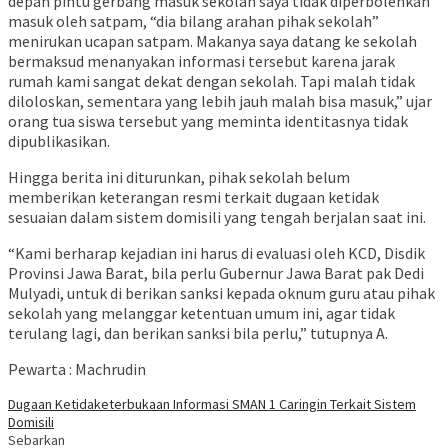
depan pintu gerbang masuk sekolah saya tidak diperbolehkan
masuk oleh satpam, “dia bilang arahan pihak sekolah”
menirukan ucapan satpam. Makanya saya datang ke sekolah
bermaksud menanyakan informasi tersebut karena jarak
rumah kami sangat dekat dengan sekolah. Tapi malah tidak
diloloskan, sementara yang lebih jauh malah bisa masuk,” ujar
orang tua siswa tersebut yang meminta identitasnya tidak
dipublikasikan.
Hingga berita ini diturunkan, pihak sekolah belum
memberikan keterangan resmi terkait dugaan ketidak
sesuaian dalam sistem domisili yang tengah berjalan saat ini.
“Kami berharap kejadian ini harus di evaluasi oleh KCD, Disdik
Provinsi Jawa Barat, bila perlu Gubernur Jawa Barat pak Dedi
Mulyadi, untuk di berikan sanksi kepada oknum guru atau pihak
sekolah yang melanggar ketentuan umum ini, agar tidak
terulang lagi, dan berikan sanksi bila perlu,” tutupnya A.
Pewarta : Machrudin
Dugaan Ketidaketerbukaan Informasi SMAN 1 Caringin Terkait Sistem
Domisili
Sebarkan