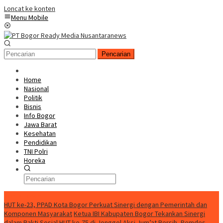
Loncat ke konten
Menu Mobile
Pencarian
Home
Nasional
Politik
Bisnis
Info Bogor
Jawa Barat
Kesehatan
Pendidikan
TNI Polri
Horeka
Berita Terkini
HUT ke-23, PPAD Kota Bogor Perkuat Sinergi dengan Pemerintah dan
Komponen Masyarakat
Ketua IBI Kabupaten Bogor Tekankan Sinergi
dalam Bakti Sosial HUT ke-75 di Jonggol
Aksi Jum’at Bersih, Pemdes