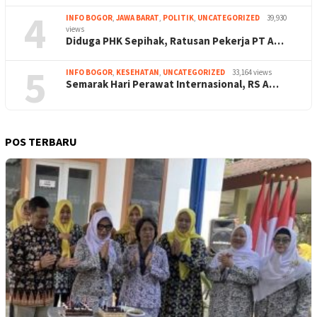
4
INFO BOGOR
,
JAWA BARAT
,
POLITIK
,
UNCATEGORIZED
39,930
views
Diduga PHK Sepihak, Ratusan Pekerja PT A…
5
INFO BOGOR
,
KESEHATAN
,
UNCATEGORIZED
33,164 views
Semarak Hari Perawat Internasional, RS A…
POS TERBARU