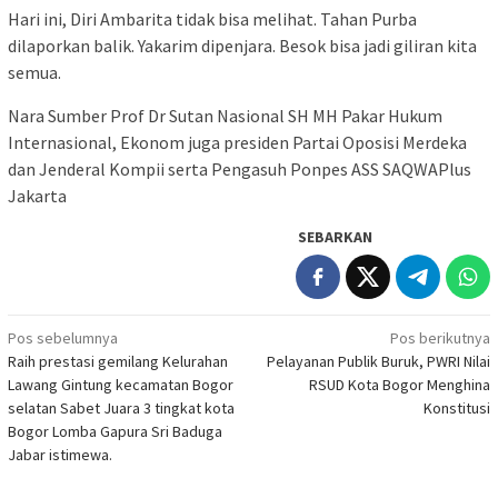
Hari ini, Diri Ambarita tidak bisa melihat. Tahan Purba
dilaporkan balik. Yakarim dipenjara. Besok bisa jadi giliran kita
semua.
Nara Sumber Prof Dr Sutan Nasional SH MH Pakar Hukum
Internasional, Ekonom juga presiden Partai Oposisi Merdeka
dan Jenderal Kompii serta Pengasuh Ponpes ASS SAQWAPlus
Jakarta
SEBARKAN
Navigasi
Pos sebelumnya
Pos berikutnya
Raih prestasi gemilang Kelurahan
Pelayanan Publik Buruk, PWRI Nilai
pos
Lawang Gintung kecamatan Bogor
RSUD Kota Bogor Menghina
selatan Sabet Juara 3 tingkat kota
Konstitusi
Bogor Lomba Gapura Sri Baduga
Jabar istimewa.