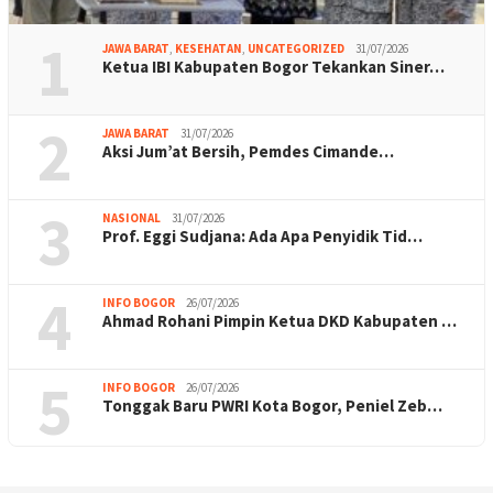
1
JAWA BARAT
,
KESEHATAN
,
UNCATEGORIZED
31/07/2026
Ketua IBI Kabupaten Bogor Tekankan Siner…
2
JAWA BARAT
31/07/2026
Aksi Jum’at Bersih, Pemdes Cimande…
3
NASIONAL
31/07/2026
Prof. Eggi Sudjana: Ada Apa Penyidik Tid…
4
INFO BOGOR
26/07/2026
Ahmad Rohani Pimpin Ketua DKD Kabupaten …
5
INFO BOGOR
26/07/2026
Tonggak Baru PWRI Kota Bogor, Peniel Zeb…