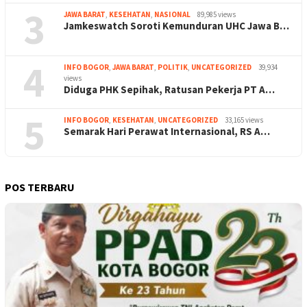
3
JAWA BARAT
,
KESEHATAN
,
NASIONAL
89,985 views
Jamkeswatch Soroti Kemunduran UHC Jawa B…
4
INFO BOGOR
,
JAWA BARAT
,
POLITIK
,
UNCATEGORIZED
39,934
views
Diduga PHK Sepihak, Ratusan Pekerja PT A…
5
INFO BOGOR
,
KESEHATAN
,
UNCATEGORIZED
33,165 views
Semarak Hari Perawat Internasional, RS A…
POS TERBARU