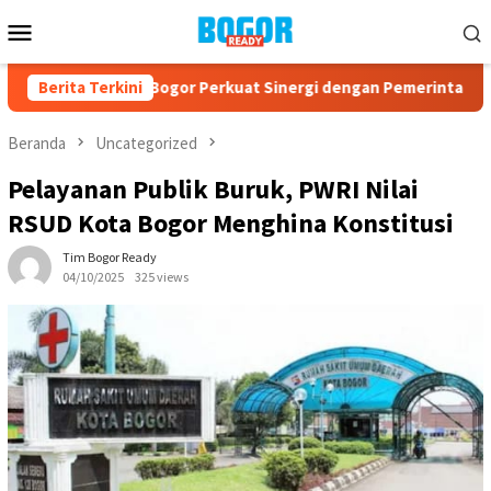
Loncat
Menu
ke
Mobile
konten
, PPAD Kota Bogor Perkuat Sinergi dengan Pemerintah dan Kom
Berita Terkini
Beranda
Uncategorized
Pelayanan Publik Buruk, PWRI Nilai
RSUD Kota Bogor Menghina Konstitusi
Tim Bogor Ready
04/10/2025
325 views