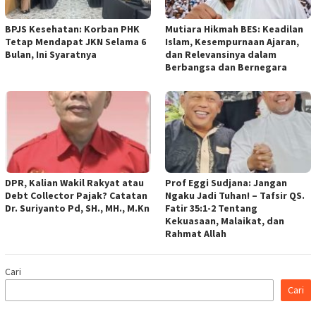
BPJS Kesehatan: Korban PHK
Mutiara Hikmah BES: Keadilan
Tetap Mendapat JKN Selama 6
Islam, Kesempurnaan Ajaran,
Bulan, Ini Syaratnya
dan Relevansinya dalam
Berbangsa dan Bernegara
DPR, Kalian Wakil Rakyat atau
Prof Eggi Sudjana: Jangan
Debt Collector Pajak? Catatan
Ngaku Jadi Tuhan! – Tafsir QS.
Dr. Suriyanto Pd, SH., MH., M.Kn
Fatir 35:1-2 Tentang
Kekuasaan, Malaikat, dan
Rahmat Allah
Cari
Cari