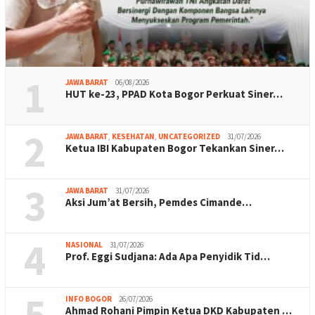
1
JAWA BARAT
06/08/2026
HUT ke-23, PPAD Kota Bogor Perkuat Siner…
2
JAWA BARAT
,
KESEHATAN
,
UNCATEGORIZED
31/07/2026
Ketua IBI Kabupaten Bogor Tekankan Siner…
3
JAWA BARAT
31/07/2026
Aksi Jum’at Bersih, Pemdes Cimande…
4
NASIONAL
31/07/2026
Prof. Eggi Sudjana: Ada Apa Penyidik Tid…
5
INFO BOGOR
26/07/2026
Ahmad Rohani Pimpin Ketua DKD Kabupaten …