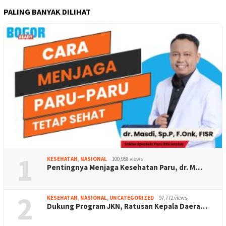
PALING BANYAK DILIHAT
1
KESEHATAN
,
NASIONAL
100,958 views
Pentingnya Menjaga Kesehatan Paru, dr. M…
2
KESEHATAN
,
NASIONAL
,
UNCATEGORIZED
97,772 views
Dukung Program JKN, Ratusan Kepala Daera…