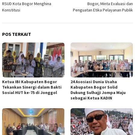
pos
RSUD Kota Bogor Menghina
Bogor, Minta Evaluasi dan
Konstitusi
Penguatan Etika Pelayanan Publik
POS TERKAIT
Ketua IBI Kabupaten Bogor
24 Asosiasi Dunia Usaha
Tekankan Sinergi dalam Bakti
Kabupaten Bogor Solid
Sosial HUT ke-75 di Jonggol
Dukung Sulhajji Jompa Maju
sebagai Ketua KADIN