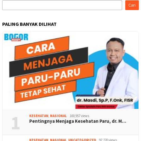
Cari
PALING BANYAK DILIHAT
1
KESEHATAN
,
NASIONAL
100,957 views
Pentingnya Menjaga Kesehatan Paru, dr. M…
KESEHATAN
,
NASIONAL
,
UNCATEGORIZED
97,770 views