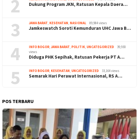
2
Dukung Program JKN, Ratusan Kepala Daera…
3
JAWA BARAT
,
KESEHATAN
,
NASIONAL
89,984 views
Jamkeswatch Soroti Kemunduran UHC Jawa B…
4
INFO BOGOR
,
JAWA BARAT
,
POLITIK
,
UNCATEGORIZED
39,930
views
Diduga PHK Sepihak, Ratusan Pekerja PT A…
5
INFO BOGOR
,
KESEHATAN
,
UNCATEGORIZED
33,164 views
Semarak Hari Perawat Internasional, RS A…
POS TERBARU