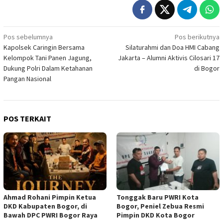
Navigasi
Pos sebelumnya
Pos berikutnya
Kapolsek Caringin Bersama
Silaturahmi dan Doa HMI Cabang
pos
Kelompok Tani Panen Jagung,
Jakarta – Alumni Aktivis Cilosari 17
Dukung Polri Dalam Ketahanan
di Bogor
Pangan Nasional
POS TERKAIT
Ahmad Rohani Pimpin Ketua
Tonggak Baru PWRI Kota
DKD Kabupaten Bogor, di
Bogor, Peniel Zebua Resmi
Bawah DPC PWRI Bogor Raya
Pimpin DKD Kota Bogor