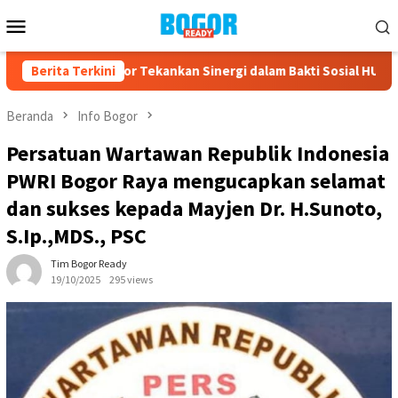
Loncat
Menu
ke
Mobile
konten
bupaten Bogor Tekankan Sinergi dalam Bakti Sosial HUT ke-75 di
Berita Terkini
Beranda
Info Bogor
Persatuan Wartawan Republik Indonesia
PWRI Bogor Raya mengucapkan selamat
dan sukses kepada Mayjen Dr. H.Sunoto,
S.Ip.,MDS., PSC
Tim Bogor Ready
19/10/2025
295 views