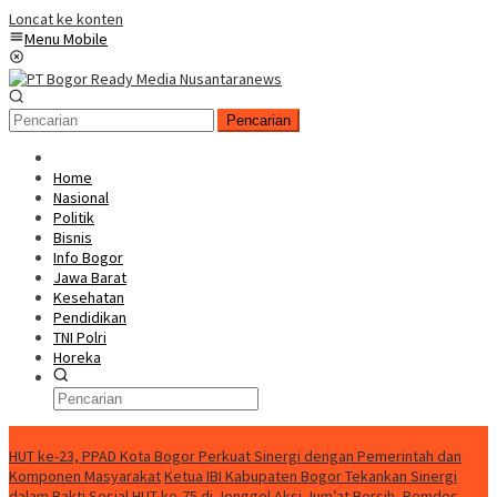
Loncat ke konten
Menu Mobile
Pencarian
Home
Nasional
Politik
Bisnis
Info Bogor
Jawa Barat
Kesehatan
Pendidikan
TNI Polri
Horeka
Berita Terkini
HUT ke-23, PPAD Kota Bogor Perkuat Sinergi dengan Pemerintah dan
Komponen Masyarakat
Ketua IBI Kabupaten Bogor Tekankan Sinergi
dalam Bakti Sosial HUT ke-75 di Jonggol
Aksi Jum’at Bersih, Pemdes