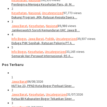
Kesehatan
,
Nasional
100,959 views
Pentingnya Menjaga Kesehatan Paru, dr. M…
2
Kesehatan
,
Nasional
,
Uncategorized
97,773 views
Dukung Program JKN, Ratusan Kepala Daera…
3
Jawa Barat
,
Kesehatan
,
Nasional
89,986 views
Jamkeswatch Soroti Kemunduran UHC Jawa B…
4
Info Bogor
,
Jawa Barat
,
Politik
,
Uncategorized
39,937 views
Diduga PHK Sepihak, Ratusan Pekerja PT A…
5
Info Bogor
,
Kesehatan
,
Uncategorized
33,165 views
Semarak Hari Perawat Internasional, RS A…
Pos Terbaru
1
Jawa Barat
06/08/2026
HUT ke-23, PPAD Kota Bogor Perkuat Siner…
2
Jawa Barat
,
Kesehatan
,
Uncategorized
31/07/2026
Ketua IBI Kabupaten Bogor Tekankan Siner…
3