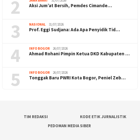
2
JAWA BARAT
31/07/2026
Aksi Jum’at Bersih, Pemdes Cimande…
3
NASIONAL
31/07/2026
Prof. Eggi Sudjana: Ada Apa Penyidik Tid…
4
INFO BOGOR
26/07/2026
Ahmad Rohani Pimpin Ketua DKD Kabupaten …
5
INFO BOGOR
26/07/2026
Tonggak Baru PWRI Kota Bogor, Peniel Zeb…
TIM REDAKSI
KODE ETIK JURNALISTIK
PEDOMAN MEDIA SIBER