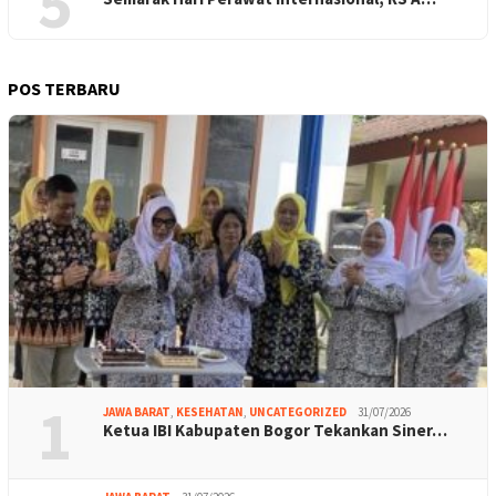
5
POS TERBARU
1
JAWA BARAT
,
KESEHATAN
,
UNCATEGORIZED
31/07/2026
Ketua IBI Kabupaten Bogor Tekankan Siner…