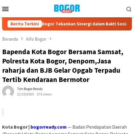
Loncat
Menu
ke
Mobile
konten
IBI Kabupaten Bogor Tekankan Sinergi dalam Bakti Sosial HUT ke-
Berita Terkini
Beranda
Info Bogor
Bapenda Kota Bogor Bersama Samsat,
Polresta Kota Bogor, Denpom,Jasa
raharja dan BJB Gelar Opgab Terpadu
Tertib Kendaraan Bermotor
Tim Bogor Ready
21/10/2025
273 views
Kota Bogor |
bogorready.com
— Badan Pendapatan Daerah