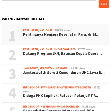
Cari
PALING BANYAK DILIHAT
1
KESEHATAN
,
NASIONAL
100,957 views
Pentingnya Menjaga Kesehatan Paru, dr. M…
2
KESEHATAN
,
NASIONAL
,
UNCATEGORIZED
97,770 views
Dukung Program JKN, Ratusan Kepala Daera…
3
JAWA BARAT
,
KESEHATAN
,
NASIONAL
89,984 views
Jamkeswatch Soroti Kemunduran UHC Jawa B…
4
INFO BOGOR
,
JAWA BARAT
,
POLITIK
,
UNCATEGORIZED
39,931
views
Diduga PHK Sepihak, Ratusan Pekerja PT A…
INFO BOGOR
,
KESEHATAN
,
UNCATEGORIZED
33,165 views
Semarak Hari Perawat Internasional, RS A…