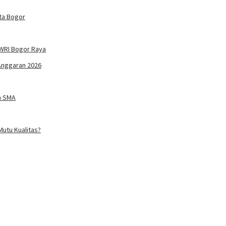
ta Bogor
WRI Bogor Raya
Anggaran 2026
n SMA
utu Kualitas?