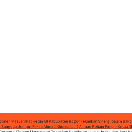
mponen Masyarakat
Ketua IBI Kabupaten Bogor Tekankan Sinergi dalam Bakti
dak Sanggup Jemput Paksa Ahmad Khoizunidin?
Ahmad Rohani Pimpin Ketua D
 Berbagai Elemen Masyarakat Tegaskan Komitmen Lawan Hoaks dan Jaga Ko