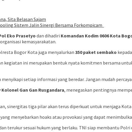
na, Sita Belasan Sajam
 Cooling Sistem Jalin Sinergi Bersama Forkompicam
Pol Eko Prasetyo
dan dihadiri
Komandan Kodim 0606 Kota Bogo
 organisasi kemasyarakatan.
olresta Bogor Kota juga menyalurkan
350 paket sembako
kepada 
n kegiatan ini merupakan bentuk nyata komitmen bersama untuk 
enyikapi setiap informasi yang beredar. Jangan mudah percaya p
v Kolonel Gan Gan Rusgandara
, menegaskan pentingnya memper
an, sinergitas tiga pilar akan terus diperkuat untuk menjaga Kot
 yang menyebarkan hoaks atau provokasi yang dapat menimbulkan
as dan terukur sesuai hukum yang berlaku. TNI siap membantu Pol