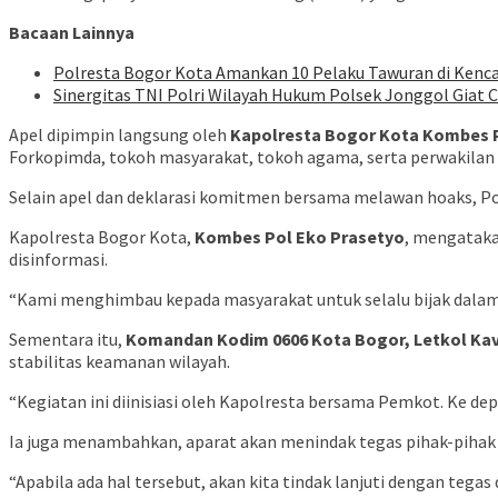
Bacaan Lainnya
Polresta Bogor Kota Amankan 10 Pelaku Tawuran di Kenca
Sinergitas TNI Polri Wilayah Hukum Polsek Jonggol Giat
Apel dipimpin langsung oleh
Kapolresta Bogor Kota Kombes 
Forkopimda, tokoh masyarakat, tokoh agama, serta perwakilan
Selain apel dan deklarasi komitmen bersama melawan hoaks, P
Kapolresta Bogor Kota,
Kombes Pol Eko Prasetyo
, mengataka
disinformasi.
“Kami menghimbau kepada masyarakat untuk selalu bijak dalam m
Sementara itu,
Komandan Kodim 0606 Kota Bogor, Letkol Ka
stabilitas keamanan wilayah.
“Kegiatan ini diinisiasi oleh Kapolresta bersama Pemkot. Ke dep
Ia juga menambahkan, aparat akan menindak tegas pihak-pihak
“Apabila ada hal tersebut, akan kita tindak lanjuti dengan teg