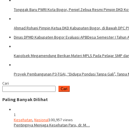
Tonggak Baru PWRI Kota Bogor, Peniel Zebua Resmi Pimpin DKD Ko
Ahmad Rohani Pimpin Ketua DKD Kabupaten Bogor, di Bawah DPC P
Dinas DPMD Kabupaten Bogor Evaluasi APBDesa Semester I Tahun 
Kapolsek Megamendung Berikan Materi MPLS Pada Pelajar SMP da
Proyek Pembangunan P3-TGAI, “Diduga Pondasi Tanpa Gali”, Tanpa M
Cari
Cari
Paling Banyak Dilihat
1
Kesehatan
,
Nasional
100,957 views
Pentingnya Menjaga Kesehatan Paru, dr. M…