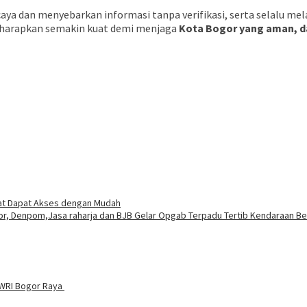
ya dan menyebarkan informasi tanpa verifikasi, serta selalu me
 diharapkan semakin kuat demi menjaga
Kota Bogor yang aman, da
kat Dapat Akses dengan Mudah
r, Denpom,Jasa raharja dan BJB Gelar Opgab Terpadu Tertib Kendaraan B
PWRI Bogor Raya