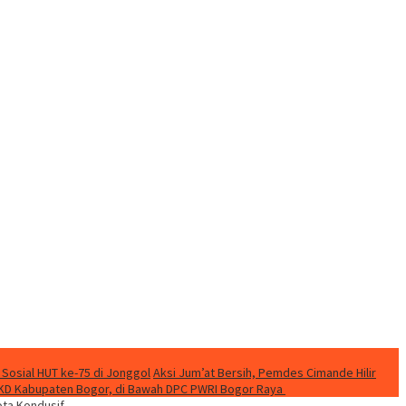
 Sosial HUT ke-75 di Jonggol
Aksi Jum’at Bersih, Pemdes Cimande Hilir
KD Kabupaten Bogor, di Bawah DPC PWRI Bogor Raya
ta Kondusif