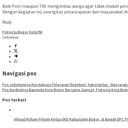
Baik Polri maupun TNI mengimbau warga agar tidak mudah perca
Dengan kegiatan ini, sinergitas antara aparat dan masyarakat
Rudy
Polresta Bogor Kota
TNI
Sebarkan
Navigasi pos
Pos sebelumnya
Revitalisasi Pelayanan Regident, Kakorlantas : Masyara
Pos berikutnya
Bapenda Kota Bogor Bersama Samsat, Polresta Kota Bogo
Pos terkait
Ahmad Rohani Pimpin Ketua DKD Kabupaten Bogor, di Bawah DPC 