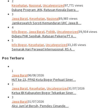
2
Kesehatan
,
Nasional
,
Uncategorized
97,771 views
Dukung Program JKN, Ratusan Kepala Daera…
3
Jawa Barat
,
Kesehatan
,
Nasional
89,985 views
Jamkeswatch Soroti Kemunduran UHC Jawa B…
4
Info Bogor
,
Jawa Barat
,
Politik
,
Uncategorized
39,934 views
Diduga PHK Sepihak, Ratusan Pekerja PT A…
5
Info Bogor
,
Kesehatan
,
Uncategorized
33,165 views
Semarak Hari Perawat Internasional, RS A…
Pos Terbaru
1
Jawa Barat
06/08/2026
HUT ke-23, PPAD Kota Bogor Perkuat Siner…
2
Jawa Barat
,
Kesehatan
,
Uncategorized
31/07/2026
Ketua IBI Kabupaten Bogor Tekankan Siner…
3
Jawa Barat
31/07/2026
Aksi Jum’at Bersih, Pemdes Cimande…