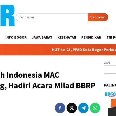
Pencarian
S
INFO BOGOR
JAWA BARAT
KESEHATAN
PENDIDIKAN
TNI P
HUT ke-23, PPAD Kota Bogor Perkuat Sinergi d
Cari
ih Indonesia MAC
, Hadiri Acara Milad BBRP
PALIN