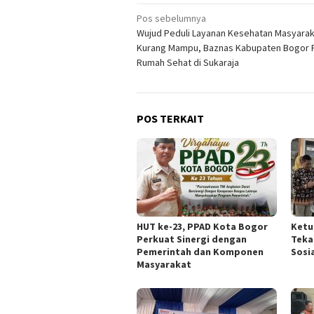
Navigasi
Pos sebelumnya
Wujud Peduli Layanan Kesehatan Masyara
pos
Kurang Mampu, Baznas Kabupaten Bogor 
Rumah Sehat di Sukaraja
POS TERKAIT
HUT ke-23, PPAD Kota Bogor
Ketu
Perkuat Sinergi dengan
Teka
Pemerintah dan Komponen
Sosi
Masyarakat