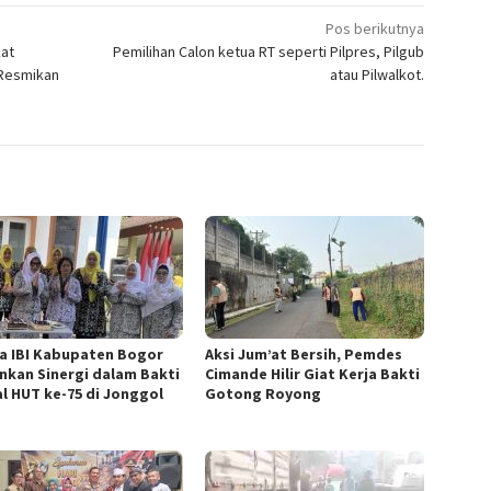
Pos berikutnya
kat
Pemilihan Calon ketua RT seperti Pilpres, Pilgub
Resmikan
atau Pilwalkot.
a IBI Kabupaten Bogor
Aksi Jum’at Bersih, Pemdes
nkan Sinergi dalam Bakti
Cimande Hilir Giat Kerja Bakti
al HUT ke-75 di Jonggol
Gotong Royong