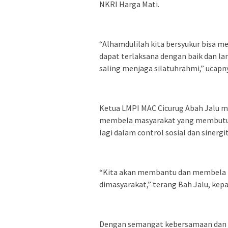
NKRI Harga Mati.
“Alhamdulilah kita bersyukur bisa m
dapat terlaksana dengan baik dan l
saling menjaga silatuhrahmi,” ucapn
Ketua LMPI MAC Cicurug Abah Jalu m
membela masyarakat yang membutuhk
lagi dalam control sosial dan siner
“Kita akan membantu dan membela m
dimasyarakat,” terang Bah Jalu, kep
Dengan semangat kebersamaan dan te