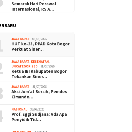
5
Semarak Hari Perawat
Internasional, RS A…
ERBARU
1
JAWA BARAT
06/08/2026
HUT ke-23, PPAD Kota Bogor
Perkuat Siner…
2
JAWA BARAT
,
KESEHATAN
,
UNCATEGORIZED
31/07/2026
Ketua IBI Kabupaten Bogor
Tekankan Siner…
3
JAWA BARAT
31/07/2026
Aksi Jum’at Bersih, Pemdes
Cimande…
4
NASIONAL
31/07/2026
Prof. Eggi Sudjana: Ada Apa
Penyidik Tid…
INFO BOGOR
26/07/2026