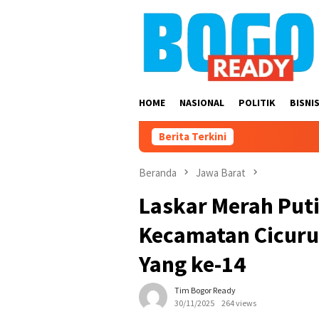
Loncat
ke
konten
HOME
NASIONAL
POLITIK
BISNI
Berita Terkini
Beranda
Jawa Barat
Laskar Merah Put
Kecamatan Cicurug
Yang ke-14
Tim Bogor Ready
30/11/2025
264 views