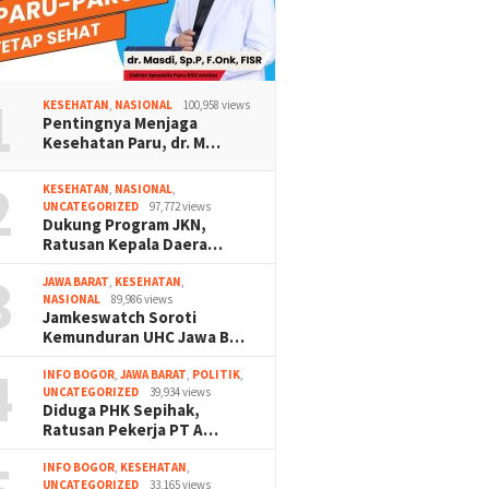
1
KESEHATAN
,
NASIONAL
100,958 views
Pentingnya Menjaga
Kesehatan Paru, dr. M…
2
KESEHATAN
,
NASIONAL
,
UNCATEGORIZED
97,772 views
Dukung Program JKN,
Ratusan Kepala Daera…
3
JAWA BARAT
,
KESEHATAN
,
NASIONAL
89,986 views
Jamkeswatch Soroti
Kemunduran UHC Jawa B…
4
INFO BOGOR
,
JAWA BARAT
,
POLITIK
,
UNCATEGORIZED
39,934 views
Diduga PHK Sepihak,
Ratusan Pekerja PT A…
INFO BOGOR
,
KESEHATAN
,
UNCATEGORIZED
33,165 views