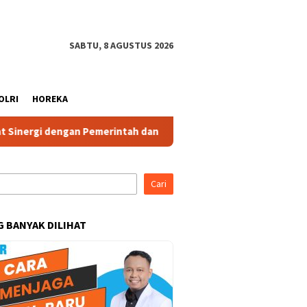
SABTU, 8 AGUSTUS 2026
OLRI
HOREKA
engan Pemerintah dan Komponen Masyarakat
Ketua IBI Ka
Cari
G BANYAK DILIHAT