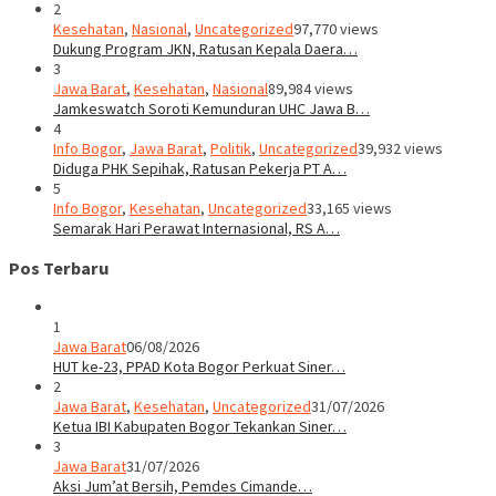
2
Kesehatan
,
Nasional
,
Uncategorized
97,770 views
Dukung Program JKN, Ratusan Kepala Daera…
3
Jawa Barat
,
Kesehatan
,
Nasional
89,984 views
Jamkeswatch Soroti Kemunduran UHC Jawa B…
4
Info Bogor
,
Jawa Barat
,
Politik
,
Uncategorized
39,932 views
Diduga PHK Sepihak, Ratusan Pekerja PT A…
5
Info Bogor
,
Kesehatan
,
Uncategorized
33,165 views
Semarak Hari Perawat Internasional, RS A…
Pos Terbaru
1
Jawa Barat
06/08/2026
HUT ke-23, PPAD Kota Bogor Perkuat Siner…
2
Jawa Barat
,
Kesehatan
,
Uncategorized
31/07/2026
Ketua IBI Kabupaten Bogor Tekankan Siner…
3
Jawa Barat
31/07/2026
Aksi Jum’at Bersih, Pemdes Cimande…