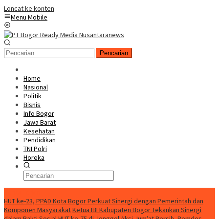
Loncat ke konten
Menu Mobile
Pencarian
Home
Nasional
Politik
Bisnis
Info Bogor
Jawa Barat
Kesehatan
Pendidikan
TNI Polri
Horeka
Berita Terkini
HUT ke-23, PPAD Kota Bogor Perkuat Sinergi dengan Pemerintah dan
Komponen Masyarakat
Ketua IBI Kabupaten Bogor Tekankan Sinergi
dalam Bakti Sosial HUT ke-75 di Jonggol
Aksi Jum’at Bersih, Pemdes