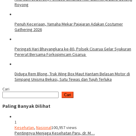
Royong
Penuh Keceriaan, Yamaha Mekar Pajajaran Adakan Costumer
Gathering 2026
Peringati Hari Bhayangkara ke-80, Polsek Cisarua Gelar Syukuran
Pererat Bersama Forkopimcam Cisarua
Diduga Rem Blong, Truk Wing Box Maut Hantam Belasan Motor di
Simpang Unisma Bekasi, Satu Tewas dan Tujuh Terluka
Cari
Cari
Paling Banyak Dilihat
1
Kesehatan
,
Nasional
100,957 views
Pentingnya Menjaga Kesehatan Paru, dr. M…