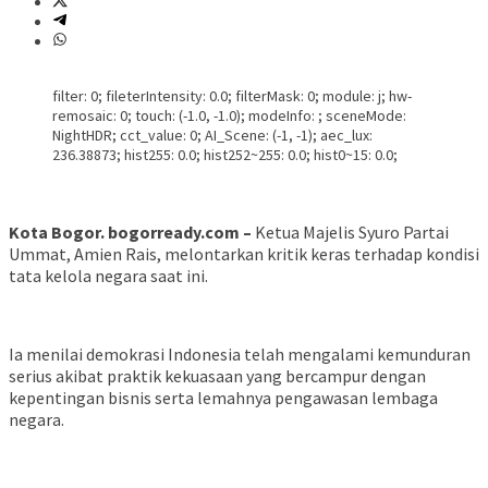
filter: 0; fileterIntensity: 0.0; filterMask: 0; module: j; hw-
remosaic: 0; touch: (-1.0, -1.0); modeInfo: ; sceneMode:
NightHDR; cct_value: 0; AI_Scene: (-1, -1); aec_lux:
236.38873; hist255: 0.0; hist252~255: 0.0; hist0~15: 0.0;
Kota Bogor. bogorready.com –
Ketua Majelis Syuro Partai
Ummat, Amien Rais, melontarkan kritik keras terhadap kondisi
tata kelola negara saat ini.
Ia menilai demokrasi Indonesia telah mengalami kemunduran
serius akibat praktik kekuasaan yang bercampur dengan
kepentingan bisnis serta lemahnya pengawasan lembaga
negara.