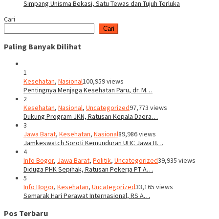
Simpang Unisma Bekasi, Satu Tewas dan Tujuh Terluka
Cari
Cari
Paling Banyak Dilihat
1
Kesehatan
,
Nasional
100,959 views
Pentingnya Menjaga Kesehatan Paru, dr. M…
2
Kesehatan
,
Nasional
,
Uncategorized
97,773 views
Dukung Program JKN, Ratusan Kepala Daera…
3
Jawa Barat
,
Kesehatan
,
Nasional
89,986 views
Jamkeswatch Soroti Kemunduran UHC Jawa B…
4
Info Bogor
,
Jawa Barat
,
Politik
,
Uncategorized
39,935 views
Diduga PHK Sepihak, Ratusan Pekerja PT A…
5
Info Bogor
,
Kesehatan
,
Uncategorized
33,165 views
Semarak Hari Perawat Internasional, RS A…
Pos Terbaru