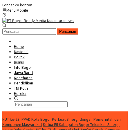
Loncat ke konten
Menu Mobile
Pencarian
Home
Nasional
Politik
Bisnis
Info Bogor
Jawa Barat
Kesehatan
Pendidikan
TNI Polri
Horeka
Berita Terkini
HUT ke-23, PPAD Kota Bogor Perkuat Sinergi dengan Pemerintah dan
Komponen Masyarakat
Ketua IBI Kabupaten Bogor Tekankan Sinergi
dalam Bakti Sosial HUT ke-75 di Jonggol
Aksi Jum’at Bersih, Pemdes