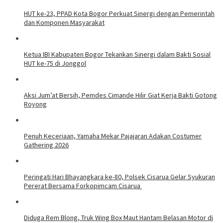
HUT ke-23, PPAD Kota Bogor Perkuat Sinergi dengan Pemerintah
dan Komponen Masyarakat
Ketua IBI Kabupaten Bogor Tekankan Sinergi dalam Bakti Sosial
HUT ke-75 di Jonggol
Aksi Jum’at Bersih, Pemdes Cimande Hilir Giat Kerja Bakti Gotong
Royong
Penuh Keceriaan, Yamaha Mekar Pajajaran Adakan Costumer
Gathering 2026
Peringati Hari Bhayangkara ke-80, Polsek Cisarua Gelar Syukuran
Pererat Bersama Forkopimcam Cisarua
Diduga Rem Blong, Truk Wing Box Maut Hantam Belasan Motor di