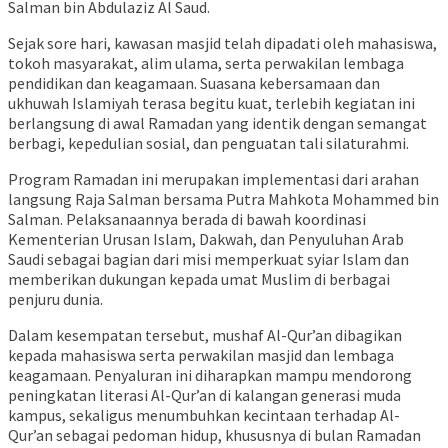
Salman bin Abdulaziz Al Saud.
Sejak sore hari, kawasan masjid telah dipadati oleh mahasiswa,
tokoh masyarakat, alim ulama, serta perwakilan lembaga
pendidikan dan keagamaan. Suasana kebersamaan dan
ukhuwah Islamiyah terasa begitu kuat, terlebih kegiatan ini
berlangsung di awal Ramadan yang identik dengan semangat
berbagi, kepedulian sosial, dan penguatan tali silaturahmi.
Program Ramadan ini merupakan implementasi dari arahan
langsung Raja Salman bersama Putra Mahkota Mohammed bin
Salman. Pelaksanaannya berada di bawah koordinasi
Kementerian Urusan Islam, Dakwah, dan Penyuluhan Arab
Saudi sebagai bagian dari misi memperkuat syiar Islam dan
memberikan dukungan kepada umat Muslim di berbagai
penjuru dunia.
Dalam kesempatan tersebut, mushaf Al-Qur’an dibagikan
kepada mahasiswa serta perwakilan masjid dan lembaga
keagamaan. Penyaluran ini diharapkan mampu mendorong
peningkatan literasi Al-Qur’an di kalangan generasi muda
kampus, sekaligus menumbuhkan kecintaan terhadap Al-
Qur’an sebagai pedoman hidup, khususnya di bulan Ramadan