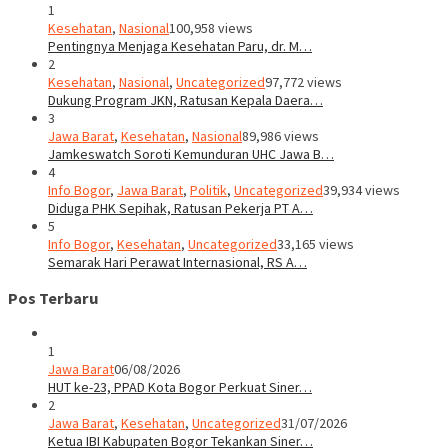
1
Kesehatan
,
Nasional
100,958 views
Pentingnya Menjaga Kesehatan Paru, dr. M…
2
Kesehatan
,
Nasional
,
Uncategorized
97,772 views
Dukung Program JKN, Ratusan Kepala Daera…
3
Jawa Barat
,
Kesehatan
,
Nasional
89,986 views
Jamkeswatch Soroti Kemunduran UHC Jawa B…
4
Info Bogor
,
Jawa Barat
,
Politik
,
Uncategorized
39,934 views
Diduga PHK Sepihak, Ratusan Pekerja PT A…
5
Info Bogor
,
Kesehatan
,
Uncategorized
33,165 views
Semarak Hari Perawat Internasional, RS A…
Pos Terbaru
1
Jawa Barat
06/08/2026
HUT ke-23, PPAD Kota Bogor Perkuat Siner…
2
Jawa Barat
,
Kesehatan
,
Uncategorized
31/07/2026
Ketua IBI Kabupaten Bogor Tekankan Siner…