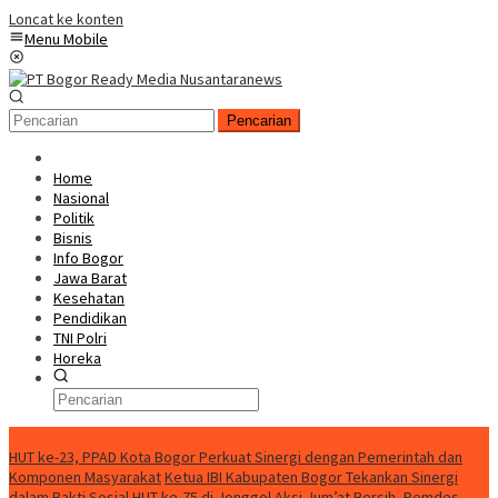
Loncat ke konten
Menu Mobile
Pencarian
Home
Nasional
Politik
Bisnis
Info Bogor
Jawa Barat
Kesehatan
Pendidikan
TNI Polri
Horeka
Berita Terkini
HUT ke-23, PPAD Kota Bogor Perkuat Sinergi dengan Pemerintah dan
Komponen Masyarakat
Ketua IBI Kabupaten Bogor Tekankan Sinergi
dalam Bakti Sosial HUT ke-75 di Jonggol
Aksi Jum’at Bersih, Pemdes