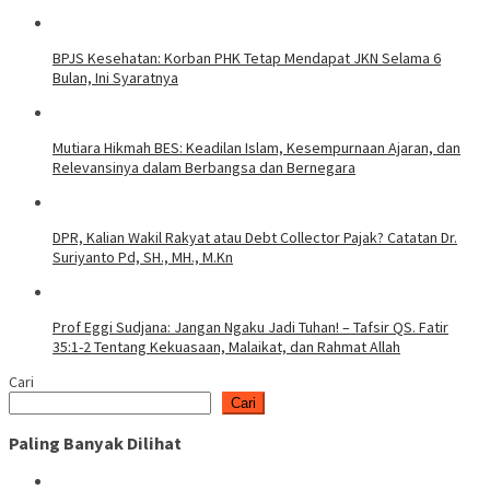
BPJS Kesehatan: Korban PHK Tetap Mendapat JKN Selama 6
Bulan, Ini Syaratnya
Mutiara Hikmah BES: Keadilan Islam, Kesempurnaan Ajaran, dan
Relevansinya dalam Berbangsa dan Bernegara
DPR, Kalian Wakil Rakyat atau Debt Collector Pajak? Catatan Dr.
Suriyanto Pd, SH., MH., M.Kn
Prof Eggi Sudjana: Jangan Ngaku Jadi Tuhan! – Tafsir QS. Fatir
35:1-2 Tentang Kekuasaan, Malaikat, dan Rahmat Allah
Cari
Cari
Paling Banyak Dilihat