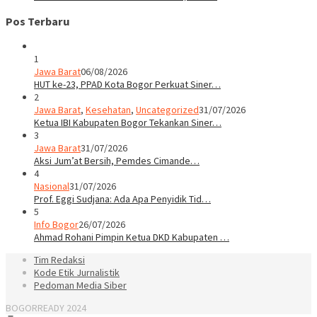
Pos Terbaru
1
Jawa Barat
06/08/2026
HUT ke-23, PPAD Kota Bogor Perkuat Siner…
2
Jawa Barat
,
Kesehatan
,
Uncategorized
31/07/2026
Ketua IBI Kabupaten Bogor Tekankan Siner…
3
Jawa Barat
31/07/2026
Aksi Jum’at Bersih, Pemdes Cimande…
4
Nasional
31/07/2026
Prof. Eggi Sudjana: Ada Apa Penyidik Tid…
5
Info Bogor
26/07/2026
Ahmad Rohani Pimpin Ketua DKD Kabupaten …
Tim Redaksi
Kode Etik Jurnalistik
Pedoman Media Siber
BOGORREADY 2024