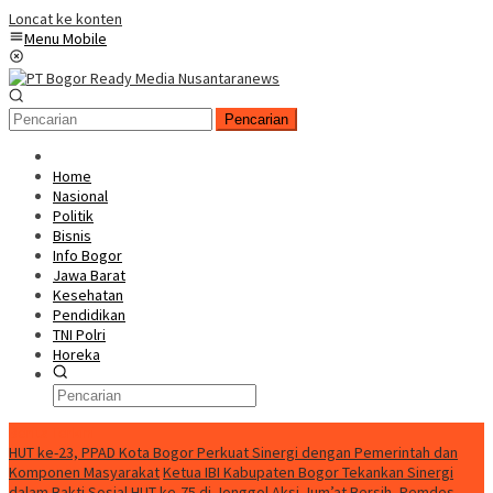
Loncat ke konten
Menu Mobile
Pencarian
Home
Nasional
Politik
Bisnis
Info Bogor
Jawa Barat
Kesehatan
Pendidikan
TNI Polri
Horeka
Berita Terkini
HUT ke-23, PPAD Kota Bogor Perkuat Sinergi dengan Pemerintah dan
Komponen Masyarakat
Ketua IBI Kabupaten Bogor Tekankan Sinergi
dalam Bakti Sosial HUT ke-75 di Jonggol
Aksi Jum’at Bersih, Pemdes