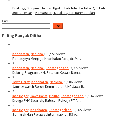
Prof Eggi Sudjana: Jangan Ngaku Jadi Tuhan! – Tafsir QS. Fatir
35:1-2 Tentang Kekuasaan, Malaikat, dan Rahmat Allah
Cari
Cari
Paling Banyak Dilihat
1
Kesehatan
,
Nasional
100,958 views
Pentingnya Menjaga Kesehatan Paru, dr. M…
2
Kesehatan
,
Nasional
,
Uncategorized
97,772 views
Dukung Program JKN, Ratusan Kepala Daera…
3
Jawa Barat
,
Kesehatan
,
Nasional
89,986 views
Jamkeswatch Soroti Kemunduran UHC Jawa B…
4
Info Bogor
,
Jawa Barat
,
Politik
,
Uncategorized
39,934 views
Diduga PHK Sepihak, Ratusan Pekerja PT A…
5
Info Bogor
,
Kesehatan
,
Uncategorized
33,165 views
Semarak Hari Perawat Internasional, RS A…