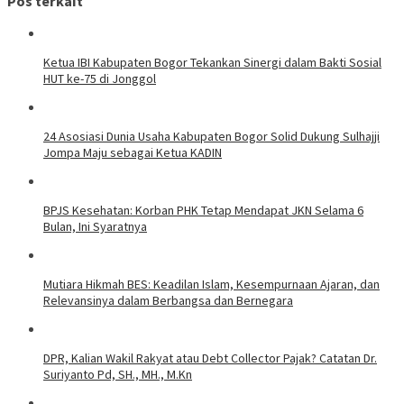
Pos terkait
Ketua IBI Kabupaten Bogor Tekankan Sinergi dalam Bakti Sosial
HUT ke-75 di Jonggol
24 Asosiasi Dunia Usaha Kabupaten Bogor Solid Dukung Sulhajji
Jompa Maju sebagai Ketua KADIN
BPJS Kesehatan: Korban PHK Tetap Mendapat JKN Selama 6
Bulan, Ini Syaratnya
Mutiara Hikmah BES: Keadilan Islam, Kesempurnaan Ajaran, dan
Relevansinya dalam Berbangsa dan Bernegara
DPR, Kalian Wakil Rakyat atau Debt Collector Pajak? Catatan Dr.
Suriyanto Pd, SH., MH., M.Kn