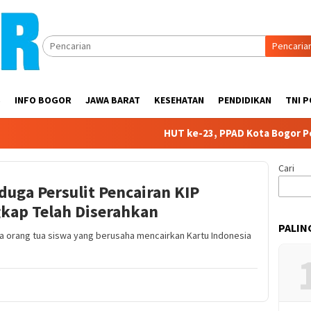
Pencaria
S
INFO BOGOR
JAWA BARAT
KESEHATAN
PENDIDIKAN
TNI P
HUT ke-23, PPAD Kota Bogor Perku
Cari
duga Persulit Pencairan KIP
kap Telah Diserahkan
PALIN
 orang tua siswa yang berusaha mencairkan Kartu Indonesia