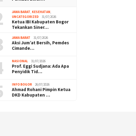
2
JAWA BARAT
,
KESEHATAN
,
UNCATEGORIZED
31/07/2026
Ketua IBI Kabupaten Bogor
Tekankan Siner…
3
JAWA BARAT
31/07/2026
Aksi Jum’at Bersih, Pemdes
Cimande…
4
NASIONAL
31/07/2026
Prof. Eggi Sudjana: Ada Apa
Penyidik Tid…
5
INFO BOGOR
26/07/2026
Ahmad Rohani Pimpin Ketua
DKD Kabupaten …