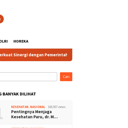
n
OLRI
HOREKA
at Sinergi dengan Pemerintah dan Komponen Masyarakat
Cari
G BANYAK DILIHAT
1
KESEHATAN
,
NASIONAL
100,957 views
Pentingnya Menjaga
Kesehatan Paru, dr. M…