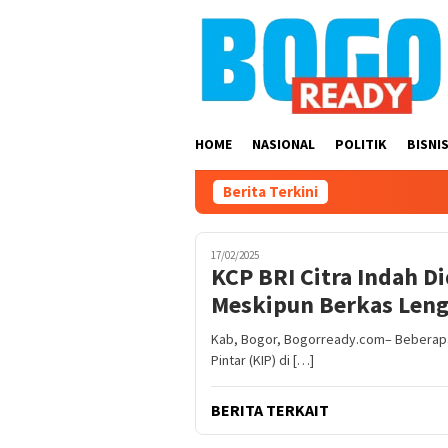
Loncat
ke
konten
HOME
NASIONAL
POLITIK
BISNI
Berita Terkini
17/02/2025
KCP BRI Citra Indah Di
Meskipun Berkas Leng
Kab, Bogor, Bogorready.com– Beberapa
Pintar (KIP) di […]
BERITA TERKAIT