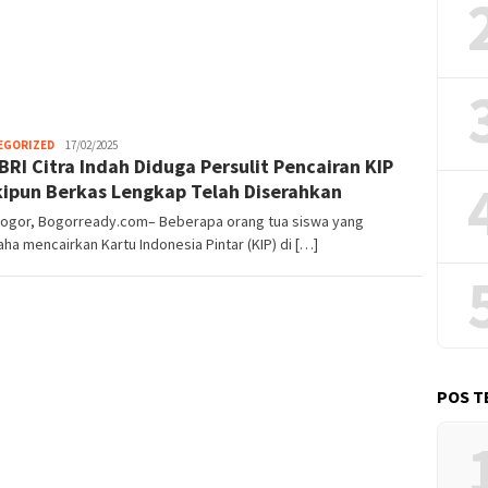
EGORIZED
Tim
17/02/2025
BRI Citra Indah Diduga Persulit Pencairan KIP
Bogor
Ready
ipun Berkas Lengkap Telah Diserahkan
Bogor, Bogorready.com– Beberapa orang tua siswa yang
ha mencairkan Kartu Indonesia Pintar (KIP) di […]
POS T