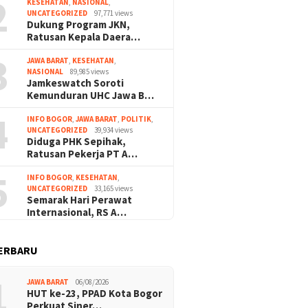
2
KESEHATAN
,
NASIONAL
,
UNCATEGORIZED
97,771 views
Dukung Program JKN,
Ratusan Kepala Daera…
3
JAWA BARAT
,
KESEHATAN
,
NASIONAL
89,985 views
Jamkeswatch Soroti
Kemunduran UHC Jawa B…
4
INFO BOGOR
,
JAWA BARAT
,
POLITIK
,
UNCATEGORIZED
39,934 views
Diduga PHK Sepihak,
Ratusan Pekerja PT A…
5
INFO BOGOR
,
KESEHATAN
,
UNCATEGORIZED
33,165 views
Semarak Hari Perawat
Internasional, RS A…
ERBARU
1
JAWA BARAT
06/08/2026
HUT ke-23, PPAD Kota Bogor
Perkuat Siner…