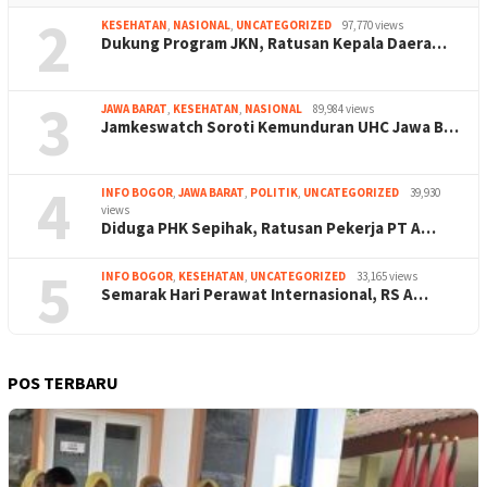
2
KESEHATAN
,
NASIONAL
,
UNCATEGORIZED
97,770 views
Dukung Program JKN, Ratusan Kepala Daera…
3
JAWA BARAT
,
KESEHATAN
,
NASIONAL
89,984 views
Jamkeswatch Soroti Kemunduran UHC Jawa B…
4
INFO BOGOR
,
JAWA BARAT
,
POLITIK
,
UNCATEGORIZED
39,930
views
Diduga PHK Sepihak, Ratusan Pekerja PT A…
5
INFO BOGOR
,
KESEHATAN
,
UNCATEGORIZED
33,165 views
Semarak Hari Perawat Internasional, RS A…
POS TERBARU