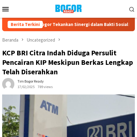
Loncat
Menu
ke
Mobile
konten
Kabupaten Bogor Tekankan Sinergi dalam Bakti Sosial HUT ke-75 d
Berita Terkini
Beranda
Uncategorized
KCP BRI Citra Indah Diduga Persulit
Pencairan KIP Meskipun Berkas Lengkap
Telah Diserahkan
Tim Bogor Ready
17/02/2025
789 views