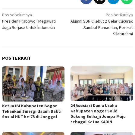
Navigasi
Pos sebelumnya
Pos berikutnya
Presiden Prabowo : Megawati
Alumni SDN Cilebut 2 Gelar Cucurak
pos
Juga Berjasa Untuk Indonesia
Sambut Ramadhan, Pererat
Silaturahmi
POS TERKAIT
24 Asosiasi Dunia Usaha
Ketua IBI Kabupaten Bogor
Kabupaten Bogor Solid
Tekankan Sinergi dalam Bakti
Dukung Sulhajji Jompa Maju
Sosial HUT ke-75 di Jonggol
sebagai Ketua KADIN