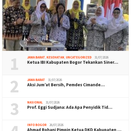
1
JAWA BARAT
,
KESEHATAN
,
UNCATEGORIZED
31/07/2026
Ketua IBI Kabupaten Bogor Tekankan Siner…
2
JAWA BARAT
31/07/2026
Aksi Jum’at Bersih, Pemdes Cimande…
3
NASIONAL
31/07/2026
Prof. Eggi Sudjana: Ada Apa Penyidik Tid…
INFO BOGOR
26/07/2026
Ahmad Rohani Pimpin Ketua DKD Kabupaten …