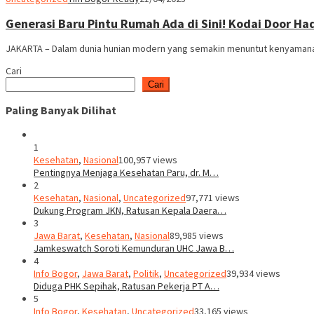
Generasi Baru Pintu Rumah Ada di Sini! Kodai Door H
JAKARTA – Dalam dunia hunian modern yang semakin menuntut kenyamanan 
Cari
Cari
Paling Banyak Dilihat
1
Kesehatan
,
Nasional
100,957 views
Pentingnya Menjaga Kesehatan Paru, dr. M…
2
Kesehatan
,
Nasional
,
Uncategorized
97,771 views
Dukung Program JKN, Ratusan Kepala Daera…
3
Jawa Barat
,
Kesehatan
,
Nasional
89,985 views
Jamkeswatch Soroti Kemunduran UHC Jawa B…
4
Info Bogor
,
Jawa Barat
,
Politik
,
Uncategorized
39,934 views
Diduga PHK Sepihak, Ratusan Pekerja PT A…
5
Info Bogor
,
Kesehatan
,
Uncategorized
33,165 views