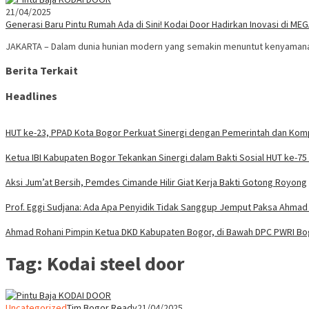
21/04/2025
Generasi Baru Pintu Rumah Ada di Sini! Kodai Door Hadirkan Inovasi di M
JAKARTA – Dalam dunia hunian modern yang semakin menuntut kenyamanan 
Berita Terkait
Headlines
HUT ke-23, PPAD Kota Bogor Perkuat Sinergi dengan Pemerintah dan Ko
Ketua IBI Kabupaten Bogor Tekankan Sinergi dalam Bakti Sosial HUT ke-75
Aksi Jum’at Bersih, Pemdes Cimande Hilir Giat Kerja Bakti Gotong Royong
Prof. Eggi Sudjana: Ada Apa Penyidik Tidak Sanggup Jemput Paksa Ahmad 
Ahmad Rohani Pimpin Ketua DKD Kabupaten Bogor, di Bawah DPC PWRI B
Tag:
Kodai steel door
Uncategorized
Tim Bogor Ready
21/04/2025