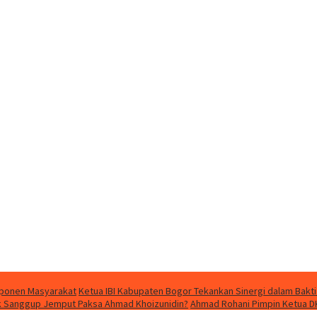
mponen Masyarakat
Ketua IBI Kabupaten Bogor Tekankan Sinergi dalam Bakti
dak Sanggup Jemput Paksa Ahmad Khoizunidin?
Ahmad Rohani Pimpin Ketua D