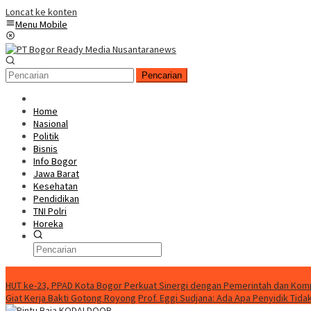
Loncat ke konten
Menu Mobile
Pencarian
Home
Nasional
Politik
Bisnis
Info Bogor
Jawa Barat
Kesehatan
Pendidikan
TNI Polri
Horeka
Berita Terkini
HUT ke-23, PPAD Kota Bogor Perkuat Sinergi dengan Pemerintah dan Ko
Giat Kerja Bakti Gotong Royong
Prof. Eggi Sudjana: Ada Apa Penyidik Ti