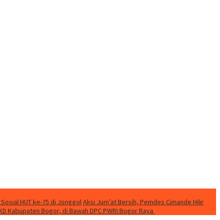
 Sosial HUT ke-75 di Jonggol
Aksi Jum’at Bersih, Pemdes Cimande Hilir
KD Kabupaten Bogor, di Bawah DPC PWRI Bogor Raya