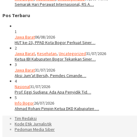
Semarak Hari Perawat Internasional, RS A…
Pos Terbaru
1
Jawa Barat
06/08/2026
HUT ke-23, PPAD Kota Bogor Perkuat Siner…
2
Jawa Barat
,
Kesehatan
,
Uncategorized
31/07/2026
Ketua IBI Kabupaten Bogor Tekankan Siner…
3
Jawa Barat
31/07/2026
Aksi Jum’at Bersih, Pemdes Cimande…
4
Nasional
31/07/2026
Prof. Eggi Sudjana: Ada Apa Penyidik Tid…
5
Info Bogor
26/07/2026
Ahmad Rohani Pimpin Ketua DKD Kabupaten …
Tim Redaksi
Kode Etik Jurnalistik
Pedoman Media Siber