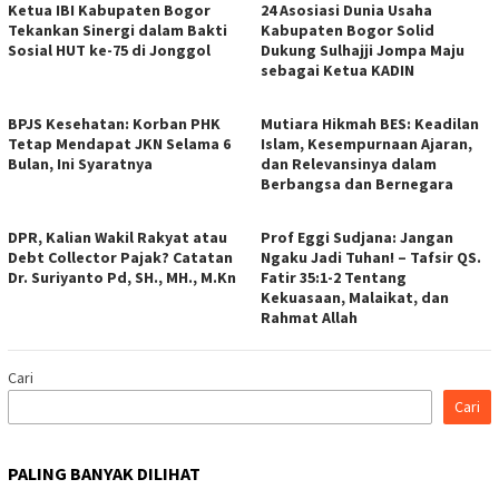
Ketua IBI Kabupaten Bogor
24 Asosiasi Dunia Usaha
Tekankan Sinergi dalam Bakti
Kabupaten Bogor Solid
Sosial HUT ke-75 di Jonggol
Dukung Sulhajji Jompa Maju
sebagai Ketua KADIN
BPJS Kesehatan: Korban PHK
Mutiara Hikmah BES: Keadilan
Tetap Mendapat JKN Selama 6
Islam, Kesempurnaan Ajaran,
Bulan, Ini Syaratnya
dan Relevansinya dalam
Berbangsa dan Bernegara
DPR, Kalian Wakil Rakyat atau
Prof Eggi Sudjana: Jangan
Debt Collector Pajak? Catatan
Ngaku Jadi Tuhan! – Tafsir QS.
Dr. Suriyanto Pd, SH., MH., M.Kn
Fatir 35:1-2 Tentang
Kekuasaan, Malaikat, dan
Rahmat Allah
Cari
Cari
PALING BANYAK DILIHAT