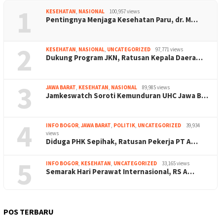
1
KESEHATAN
,
NASIONAL
100,957 views
Pentingnya Menjaga Kesehatan Paru, dr. M…
2
KESEHATAN
,
NASIONAL
,
UNCATEGORIZED
97,771 views
Dukung Program JKN, Ratusan Kepala Daera…
3
JAWA BARAT
,
KESEHATAN
,
NASIONAL
89,985 views
Jamkeswatch Soroti Kemunduran UHC Jawa B…
4
INFO BOGOR
,
JAWA BARAT
,
POLITIK
,
UNCATEGORIZED
39,934
views
Diduga PHK Sepihak, Ratusan Pekerja PT A…
5
INFO BOGOR
,
KESEHATAN
,
UNCATEGORIZED
33,165 views
Semarak Hari Perawat Internasional, RS A…
POS TERBARU