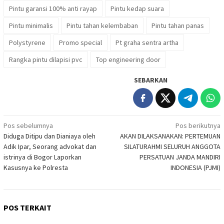
Pintu garansi 100% anti rayap
Pintu kedap suara
Pintu minimalis
Pintu tahan kelembaban
Pintu tahan panas
Polystyrene
Promo special
Pt graha sentra artha
Rangka pintu dilapisi pvc
Top engineering door
SEBARKAN
Navigasi
Pos sebelumnya
Pos berikutnya
Diduga Ditipu dan Dianiaya oleh
AKAN DILAKSANAKAN: PERTEMUAN
pos
Adik Ipar, Seorang advokat dan
SILATURAHMI SELURUH ANGGOTA
istrinya di Bogor Laporkan
PERSATUAN JANDA MANDIRI
Kasusnya ke Polresta
INDONESIA (PJMI)
POS TERKAIT