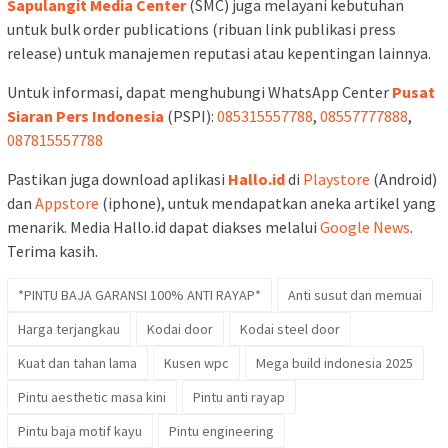
Sapulangit Media Center
(SMC) juga melayani kebutuhan
untuk bulk order publications (ribuan link publikasi press
release) untuk manajemen reputasi atau kepentingan lainnya.
Untuk informasi, dapat menghubungi WhatsApp Center
Pusat
Siaran Pers Indonesia
(PSPI):
085315557788
,
08557777888
,
087815557788
Pastikan juga download aplikasi
Hallo.id
di
Playstore
(Android)
dan
Appstore
(iphone), untuk mendapatkan aneka artikel yang
menarik. Media Hallo.id dapat diakses melalui
Google News
.
Terima kasih.
*PINTU BAJA GARANSI 100% ANTI RAYAP*
Anti susut dan memuai
Harga terjangkau
Kodai door
Kodai steel door
Kuat dan tahan lama
Kusen wpc
Mega build indonesia 2025
Pintu aesthetic masa kini
Pintu anti rayap
Pintu baja motif kayu
Pintu engineering