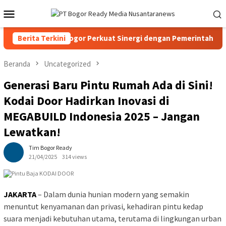
Loncat
Menu
ke
Mobile
konten
, PPAD Kota Bogor Perkuat Sinergi dengan Pemerintah dan Kom
Berita Terkini
Beranda
Uncategorized
Generasi Baru Pintu Rumah Ada di Sini!
Kodai Door Hadirkan Inovasi di
MEGABUILD Indonesia 2025 – Jangan
Lewatkan!
Tim Bogor Ready
21/04/2025
314 views
JAKARTA
– Dalam dunia hunian modern yang semakin
menuntut kenyamanan dan privasi, kehadiran pintu kedap
suara menjadi kebutuhan utama, terutama di lingkungan urban