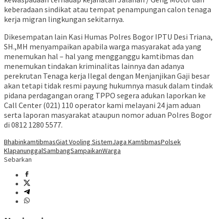
keberadaan sindikat atau tempat penampungan calon tenaga
kerja migran lingkungan sekitarnya.
Dikesempatan lain Kasi Humas Polres Bogor IPTU Desi Triana,
SH.,MH menyampaikan apabila warga masyarakat ada yang
menemukan hal – hal yang mengganggu kamtibmas dan
menemukan tindakan kriminalitas lainnya dan adanya
perekrutan Tenaga kerja Ilegal dengan Menjanjikan Gaji besar
akan tetapi tidak resmi payung hukumnya masuk dalam tindak
pidana perdagangan orang TPPO segera adukan laporkan ke
Call Center (021) 110 operator kami melayani 24 jam aduan
serta laporan masyarakat ataupun nomor aduan Polres Bogor
di 0812 1280 5577.
Bhabinkamtibmas
Giat Vooling Sistem
Jaga Kamtibmas
Polsek
Klapanunggal
Sambang
Sampaikan
Warga
Sebarkan