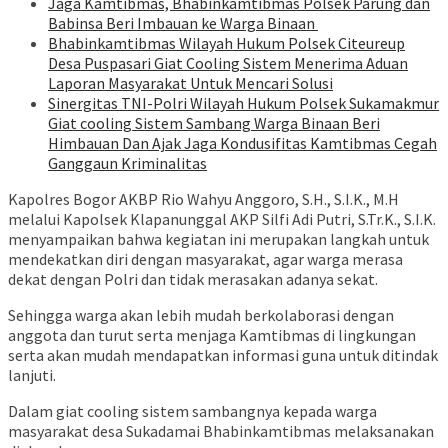
Jaga Kamtibmas, Bhabinkamtibmas Polsek Parung dan
Babinsa Beri Imbauan ke Warga Binaan
Bhabinkamtibmas Wilayah Hukum Polsek Citeureup
Desa Puspasari Giat Cooling Sistem Menerima Aduan
Laporan Masyarakat Untuk Mencari Solusi
Sinergitas TNI-Polri Wilayah Hukum Polsek Sukamakmur
Giat cooling Sistem Sambang Warga Binaan Beri
Himbauan Dan Ajak Jaga Kondusifitas Kamtibmas Cegah
Ganggaun Kriminalitas
Kapolres Bogor AKBP Rio Wahyu Anggoro, S.H., S.I.K., M.H
melalui Kapolsek Klapanunggal AKP Silfi Adi Putri, S.Tr.K., S.I.K.
menyampaikan bahwa kegiatan ini merupakan langkah untuk
mendekatkan diri dengan masyarakat, agar warga merasa
dekat dengan Polri dan tidak merasakan adanya sekat.
Sehingga warga akan lebih mudah berkolaborasi dengan
anggota dan turut serta menjaga Kamtibmas di lingkungan
serta akan mudah mendapatkan informasi guna untuk ditindak
lanjuti.
Dalam giat cooling sistem sambangnya kepada warga
masyarakat desa Sukadamai Bhabinkamtibmas melaksanakan