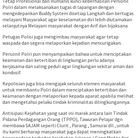
Tetap Profesional dan Humanis kunci keberhasilan Personil
Polri dalam melaksanakan tugas di lapangan dengan
mengedepankan Buddy System disetiap Langkah dan bertugas
melayani Masyarakat agar keselamatan diri lebih diutamakan
selanjutnya Melayani masyarakat dengan Arif dan bijaksana.
Petugas Polisi juga mengimbau masyarakat agar tetap
waspada dan segera melaporkan kejadian mencurigakan.
Personil Polri pun menyampaikan bahwa untuk menciptakan
keamanan dan ketertiban di lingkungan perlu adanya
kerjasama dan saling peduli agar lingkungan sekitar aman dan
kondusif.
Kepolisian juga bisa mengajak seluruh elemen masyarakat
untuk membantu Polri dalam menciptakan ketertiban dan
keamanan dengan melaporkan kepada aparat apabila melihat
dan mengetahui pelaku tindak kriminalitas dilingkungannya.
Antisipasi Kejahatan yang saat ini marak antara lain Tindak
Pidana Perdagangan Orang (TPPO), Tawuran Pelajar dgn
membawa SAJAM seperti Clurit , Parang , Samurai dll , untuk
itu kami berharap masyarakat juga dapat meningkatkan
kewaspadaan terhadap kejahatan Jalanan / Geng Motor dan