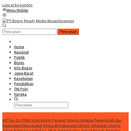
Loncat ke konten
Menu Mobile
Pencarian
Home
Nasional
Politik
Bisnis
Info Bogor
Jawa Barat
Kesehatan
Pendidikan
TNI Polri
Horeka
Berita Terkini
HUT ke-23, PPAD Kota Bogor Perkuat Sinergi dengan Pemerintah dan
Komponen Masyarakat
Ketua IBI Kabupaten Bogor Tekankan Sinergi
dalam Bakti Sosial HUT ke-75 di Jonggol
Aksi Jum’at Bersih, Pemdes