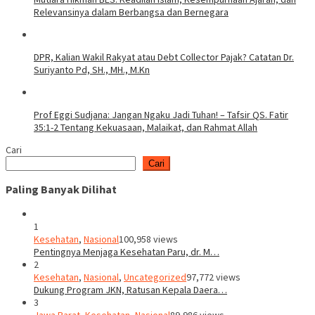
Relevansinya dalam Berbangsa dan Bernegara
DPR, Kalian Wakil Rakyat atau Debt Collector Pajak? Catatan Dr.
Suriyanto Pd, SH., MH., M.Kn
Prof Eggi Sudjana: Jangan Ngaku Jadi Tuhan! – Tafsir QS. Fatir
35:1-2 Tentang Kekuasaan, Malaikat, dan Rahmat Allah
Cari
Cari
Paling Banyak Dilihat
1
Kesehatan
,
Nasional
100,958 views
Pentingnya Menjaga Kesehatan Paru, dr. M…
2
Kesehatan
,
Nasional
,
Uncategorized
97,772 views
Dukung Program JKN, Ratusan Kepala Daera…
3