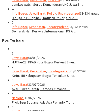
Jawa Barat
,
Kesehatan
,
Nasional
89,986 views
Jamkeswatch Soroti Kemunduran UHC Jawa B…
4
Info Bogor
,
Jawa Barat
,
Politik
,
Uncategorized
39,934 views
Diduga PHK Sepihak, Ratusan Pekerja PT A…
5
Info Bogor
,
Kesehatan
,
Uncategorized
33,165 views
Semarak Hari Perawat Internasional, RS A…
Pos Terbaru
1
Jawa Barat
06/08/2026
HUT ke-23, PPAD Kota Bogor Perkuat Siner…
2
Jawa Barat
,
Kesehatan
,
Uncategorized
31/07/2026
Ketua IBI Kabupaten Bogor Tekankan Siner…
3
Jawa Barat
31/07/2026
Aksi Jum’at Bersih, Pemdes Cimande…
4
Nasional
31/07/2026
Prof. Eggi Sudjana: Ada Apa Penyidik Tid…
5