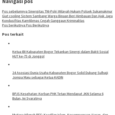
Navigasi pos
Pos sebelumnya
Sinergitas TNI-Polri Wilayah Hukum Polsek Sukamakmur
Giat cooling Sistem Sambang Warga Binaan Beri Himbauan Dan Ajak Jaga
Kondusifitas Kamtibmas Cegah Ganggaun Kriminalitas
Pos berikutnya
Pos Berikutnya
Pos terkait
Ketua IBI Kabupaten Bogor Tekankan Sinergi dalam Bakti Sosial
HUT ke-75 di Jonggol
24 Asosiasi Dunia Usaha Kabupaten Bogor Solid Dukung Sulhajji
Jompa Maju sebagai Ketua KADIN
BPJS Kesehatan: Korban PHK Tetap Mendapat JKN Selama 6
Bulan, Ini Syaratnya
Mutiara Hikmah BES: Keadilan Islam, Kesempurnaan Ajaran, dan