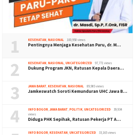
1
KESEHATAN
,
NASIONAL
100,958 views
Pentingnya Menjaga Kesehatan Paru, dr. M…
2
KESEHATAN
,
NASIONAL
,
UNCATEGORIZED
97,771 views
Dukung Program JKN, Ratusan Kepala Daera…
3
JAWA BARAT
,
KESEHATAN
,
NASIONAL
89,985 views
Jamkeswatch Soroti Kemunduran UHC Jawa B…
4
INFO BOGOR
,
JAWA BARAT
,
POLITIK
,
UNCATEGORIZED
39,934
views
Diduga PHK Sepihak, Ratusan Pekerja PT A…
INFO BOGOR
,
KESEHATAN
,
UNCATEGORIZED
33,165 views