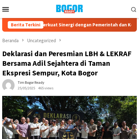
Loncat
Menu
ke
Mobile
konten
ota Bogor Perkuat Sinergi dengan Pemerintah dan Komponen Ma
Berita Terkini
Beranda
Uncategorized
Deklarasi dan Peresmian LBH & LEKRAF
Bersama Adil Sejahtera di Taman
Ekspresi Sempur, Kota Bogor
Tim Bogor Ready
25/05/2025
465 views