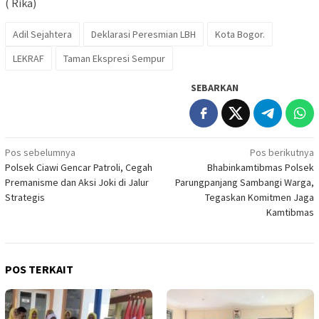
( Rika)
Adil Sejahtera
Deklarasi Peresmian LBH
Kota Bogor.
LEKRAF
Taman Ekspresi Sempur
SEBARKAN
Navigasi
Pos sebelumnya
Pos berikutnya
Polsek Ciawi Gencar Patroli, Cegah
Bhabinkamtibmas Polsek
pos
Premanisme dan Aksi Joki di Jalur
Parungpanjang Sambangi Warga,
Strategis
Tegaskan Komitmen Jaga
Kamtibmas
POS TERKAIT