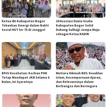
Ketua IBI Kabupaten Bogor
24 Asosiasi Dunia Usaha
Tekankan Sinergi dalam Bakti
Kabupaten Bogor Solid
Sosial HUT ke-75 di Jonggol
Dukung Sulhajji Jompa Maju
sebagai Ketua KADIN
BPJS Kesehatan: Korban PHK
Mutiara Hikmah BES: Keadilan
Tetap Mendapat JKN Selama 6
Islam, Kesempurnaan Ajaran,
Bulan, Ini Syaratnya
dan Relevansinya dalam
Berbangsa dan Bernegara