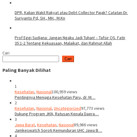
DPR, Kalian Wakil Rakyat atau Debt Collector Pajak? Catatan Dr.
Suriyanto Pd, SH., MH., M.Kn
Prof Eggi Sudjana: Jangan Ngaku Jadi Tuhan! – Tafsir QS. Fatir
35:1-2 Tentang Kekuasaan, Malaikat, dan Rahmat Allah
Cari
Cari
Paling Banyak Dilihat
1
Kesehatan
,
Nasional
100,959 views
Pentingnya Menjaga Kesehatan Paru, dr. M…
2
Kesehatan
,
Nasional
,
Uncategorized
97,773 views
Dukung Program JKN, Ratusan Kepala Daera…
3
Jawa Barat
,
Kesehatan
,
Nasional
89,986 views
Jamkeswatch Soroti Kemunduran UHC Jawa B…
4