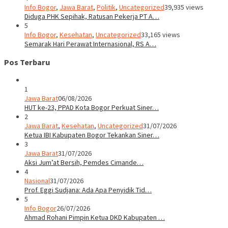
Info Bogor
,
Jawa Barat
,
Politik
,
Uncategorized
39,935 views
Diduga PHK Sepihak, Ratusan Pekerja PT A…
5
Info Bogor
,
Kesehatan
,
Uncategorized
33,165 views
Semarak Hari Perawat Internasional, RS A…
Pos Terbaru
1
Jawa Barat
06/08/2026
HUT ke-23, PPAD Kota Bogor Perkuat Siner…
2
Jawa Barat
,
Kesehatan
,
Uncategorized
31/07/2026
Ketua IBI Kabupaten Bogor Tekankan Siner…
3
Jawa Barat
31/07/2026
Aksi Jum’at Bersih, Pemdes Cimande…
4
Nasional
31/07/2026
Prof. Eggi Sudjana: Ada Apa Penyidik Tid…
5
Info Bogor
26/07/2026
Ahmad Rohani Pimpin Ketua DKD Kabupaten …