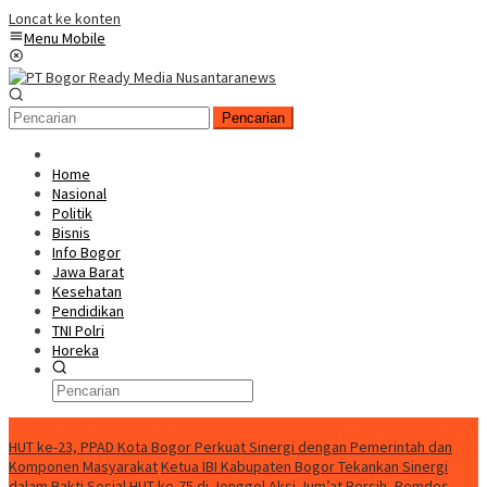
Loncat ke konten
Menu Mobile
Pencarian
Home
Nasional
Politik
Bisnis
Info Bogor
Jawa Barat
Kesehatan
Pendidikan
TNI Polri
Horeka
Berita Terkini
HUT ke-23, PPAD Kota Bogor Perkuat Sinergi dengan Pemerintah dan
Komponen Masyarakat
Ketua IBI Kabupaten Bogor Tekankan Sinergi
dalam Bakti Sosial HUT ke-75 di Jonggol
Aksi Jum’at Bersih, Pemdes