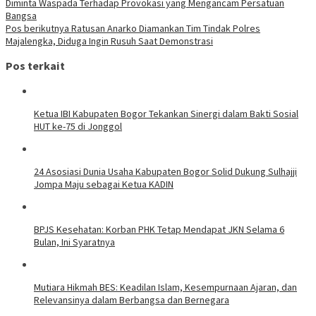
Diminta Waspada Terhadap Provokasi yang Mengancam Persatuan
Bangsa
Pos berikutnya
Ratusan Anarko Diamankan Tim Tindak Polres
Majalengka, Diduga Ingin Rusuh Saat Demonstrasi
Pos terkait
Ketua IBI Kabupaten Bogor Tekankan Sinergi dalam Bakti Sosial
HUT ke-75 di Jonggol
24 Asosiasi Dunia Usaha Kabupaten Bogor Solid Dukung Sulhajji
Jompa Maju sebagai Ketua KADIN
BPJS Kesehatan: Korban PHK Tetap Mendapat JKN Selama 6
Bulan, Ini Syaratnya
Mutiara Hikmah BES: Keadilan Islam, Kesempurnaan Ajaran, dan
Relevansinya dalam Berbangsa dan Bernegara