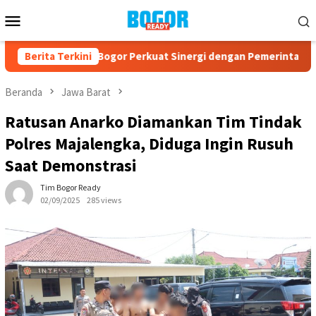
Loncat
Menu
ke
Mobile
konten
 PPAD Kota Bogor Perkuat Sinergi dengan Pemerintah dan Kom
Berita Terkini
Beranda
Jawa Barat
Ratusan Anarko Diamankan Tim Tindak
Polres Majalengka, Diduga Ingin Rusuh
Saat Demonstrasi
Tim Bogor Ready
02/09/2025
285 views