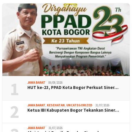
1
JAWA BARAT
06/08/2026
HUT ke-23, PPAD Kota Bogor Perkuat Siner…
2
JAWA BARAT
,
KESEHATAN
,
UNCATEGORIZED
31/07/2026
Ketua IBI Kabupaten Bogor Tekankan Siner…
JAWA BARAT
31/07/2026