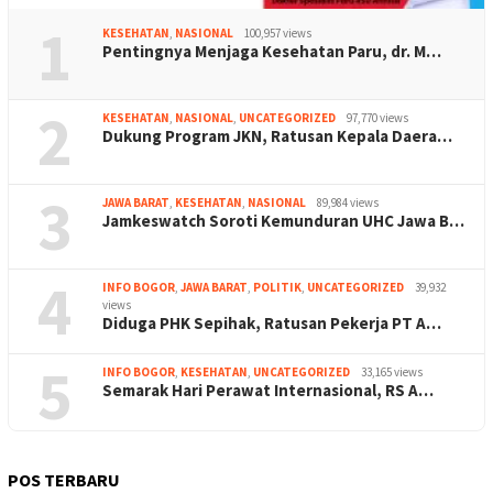
1
KESEHATAN
,
NASIONAL
100,957 views
Pentingnya Menjaga Kesehatan Paru, dr. M…
2
KESEHATAN
,
NASIONAL
,
UNCATEGORIZED
97,770 views
Dukung Program JKN, Ratusan Kepala Daera…
3
JAWA BARAT
,
KESEHATAN
,
NASIONAL
89,984 views
Jamkeswatch Soroti Kemunduran UHC Jawa B…
4
INFO BOGOR
,
JAWA BARAT
,
POLITIK
,
UNCATEGORIZED
39,932
views
Diduga PHK Sepihak, Ratusan Pekerja PT A…
5
INFO BOGOR
,
KESEHATAN
,
UNCATEGORIZED
33,165 views
Semarak Hari Perawat Internasional, RS A…
POS TERBARU