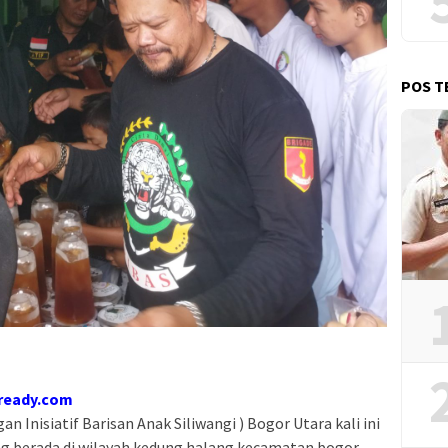
POS T
 ready.com
an Inisiatif Barisan Anak Siliwangi ) Bogor Utara kali ini
g berada di wilayah kedung halang kecamatan bogor