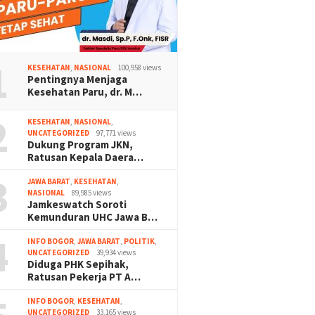
1
KESEHATAN
,
NASIONAL
100,958 views
Pentingnya Menjaga
Kesehatan Paru, dr. M…
2
KESEHATAN
,
NASIONAL
,
UNCATEGORIZED
97,771 views
Dukung Program JKN,
Ratusan Kepala Daera…
3
JAWA BARAT
,
KESEHATAN
,
NASIONAL
89,985 views
Jamkeswatch Soroti
Kemunduran UHC Jawa B…
4
INFO BOGOR
,
JAWA BARAT
,
POLITIK
,
UNCATEGORIZED
39,934 views
Diduga PHK Sepihak,
Ratusan Pekerja PT A…
INFO BOGOR
,
KESEHATAN
,
UNCATEGORIZED
33,165 views