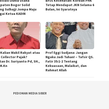
sosiasi Dunia Usaha
BPJS Kesehatan: Korban PHK
paten Bogor Solid
Tetap Mendapat JKN Selama 6
ng Sulhajji Jompa Maju
Bulan, Ini Syaratnya
gai Ketua KADIN
 Kalian Wakil Rakyat atau
Prof Eggi Sudjana: Jangan
 Collector Pajak?
Ngaku Jadi Tuhan! – Tafsir QS.
an Dr. Suriyanto Pd, SH.,
Fatir 35:1-2 Tentang
 M.Kn
Kekuasaan, Malaikat, dan
Rahmat Allah
PEDOMAN MEDIA SIBER