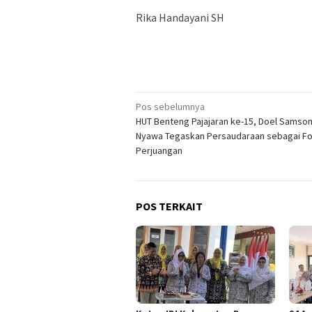
Rika Handayani SH
Navigasi
Pos sebelumnya
HUT Benteng Pajajaran ke-15, Doel Samso
pos
Nyawa Tegaskan Persaudaraan sebagai Fo
Perjuangan
POS TERKAIT