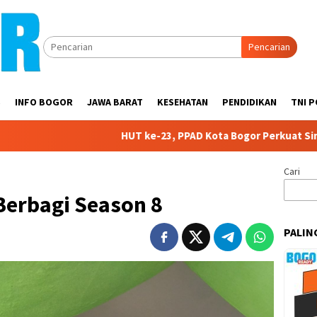
Pencarian
S
INFO BOGOR
JAWA BARAT
KESEHATAN
PENDIDIKAN
TNI P
HUT ke-23, PPAD Kota Bogor Perkuat Sinergi deng
Cari
 Berbagi Season 8
PALIN