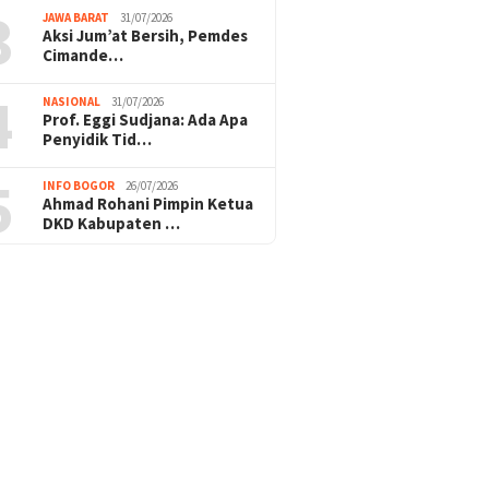
3
JAWA BARAT
31/07/2026
Aksi Jum’at Bersih, Pemdes
Cimande…
4
NASIONAL
31/07/2026
Prof. Eggi Sudjana: Ada Apa
Penyidik Tid…
5
INFO BOGOR
26/07/2026
Ahmad Rohani Pimpin Ketua
DKD Kabupaten …