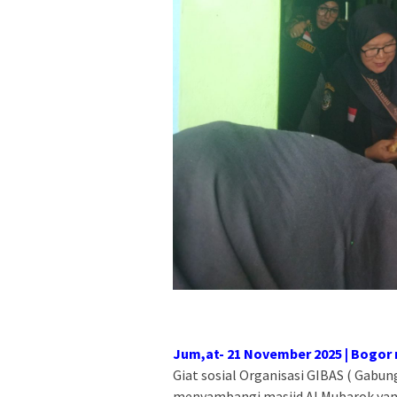
Jum,at- 21 November 2025 | Bogor
Giat sosial Organisasi GIBAS ( Gabung
menyambangi masjid Al Mubarok yan