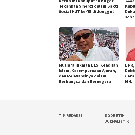
Ketua IBI Kabupaten Bogor
24 A
Tekankan Sinergi dalam Bakti
Kabu
Sosial HUT ke-75 di Jonggol
Duku
seba
Mutiara Hikmah BES: Keadilan
DPR,
Islam, Kesempurnaan Ajaran,
Debt
dan Relevansinya dalam
Catat
Berbangsa dan Bernegara
MH.,
TIM REDAKSI
KODE ETIK
JURNALISTIK