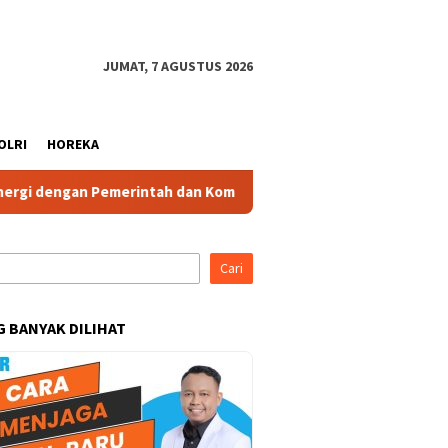
JUMAT, 7 AGUSTUS 2026
OLRI
HOREKA
an Pemerintah dan Komponen Masyarakat
Ketua IBI Kabup
Cari
G BANYAK DILIHAT