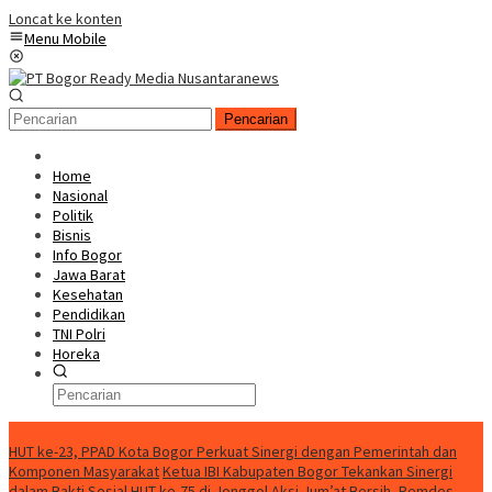
Loncat ke konten
Menu Mobile
Pencarian
Home
Nasional
Politik
Bisnis
Info Bogor
Jawa Barat
Kesehatan
Pendidikan
TNI Polri
Horeka
Berita Terkini
HUT ke-23, PPAD Kota Bogor Perkuat Sinergi dengan Pemerintah dan
Komponen Masyarakat
Ketua IBI Kabupaten Bogor Tekankan Sinergi
dalam Bakti Sosial HUT ke-75 di Jonggol
Aksi Jum’at Bersih, Pemdes