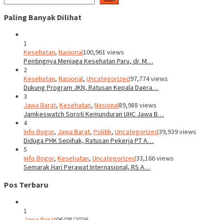
Paling Banyak Dilihat
1
Kesehatan
,
Nasional
100,961 views
Pentingnya Menjaga Kesehatan Paru, dr. M…
2
Kesehatan
,
Nasional
,
Uncategorized
97,774 views
Dukung Program JKN, Ratusan Kepala Daera…
3
Jawa Barat
,
Kesehatan
,
Nasional
89,988 views
Jamkeswatch Soroti Kemunduran UHC Jawa B…
4
Info Bogor
,
Jawa Barat
,
Politik
,
Uncategorized
39,939 views
Diduga PHK Sepihak, Ratusan Pekerja PT A…
5
Info Bogor
,
Kesehatan
,
Uncategorized
33,166 views
Semarak Hari Perawat Internasional, RS A…
Pos Terbaru
1
Jawa Barat
06/08/2026