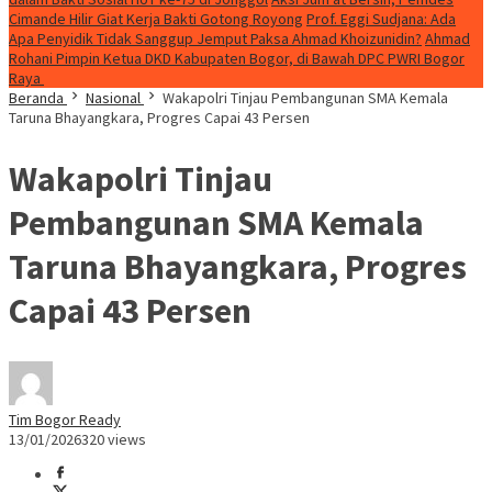
Cimande Hilir Giat Kerja Bakti Gotong Royong
Prof. Eggi Sudjana: Ada
Apa Penyidik Tidak Sanggup Jemput Paksa Ahmad Khoizunidin?
Ahmad
Rohani Pimpin Ketua DKD Kabupaten Bogor, di Bawah DPC PWRI Bogor
Raya
Beranda
Nasional
Wakapolri Tinjau Pembangunan SMA Kemala
Taruna Bhayangkara, Progres Capai 43 Persen
Wakapolri Tinjau
Pembangunan SMA Kemala
Taruna Bhayangkara, Progres
Capai 43 Persen
Tim Bogor Ready
13/01/2026
320 views