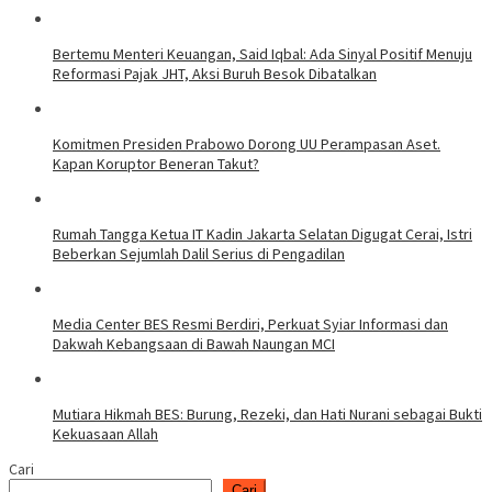
Bertemu Menteri Keuangan, Said Iqbal: Ada Sinyal Positif Menuju
Reformasi Pajak JHT, Aksi Buruh Besok Dibatalkan
Komitmen Presiden Prabowo Dorong UU Perampasan Aset.
Kapan Koruptor Beneran Takut?
Rumah Tangga Ketua IT Kadin Jakarta Selatan Digugat Cerai, Istri
Beberkan Sejumlah Dalil Serius di Pengadilan
Media Center BES Resmi Berdiri, Perkuat Syiar Informasi dan
Dakwah Kebangsaan di Bawah Naungan MCI
Mutiara Hikmah BES: Burung, Rezeki, dan Hati Nurani sebagai Bukti
Kekuasaan Allah
Cari
Cari