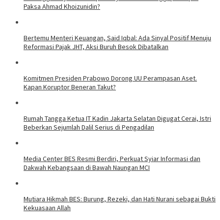
Paksa Ahmad Khoizunidin?
Bertemu Menteri Keuangan, Said Iqbal: Ada Sinyal Positif Menuju
Reformasi Pajak JHT, Aksi Buruh Besok Dibatalkan
Komitmen Presiden Prabowo Dorong UU Perampasan Aset.
Kapan Koruptor Beneran Takut?
Rumah Tangga Ketua IT Kadin Jakarta Selatan Digugat Cerai, Istri
Beberkan Sejumlah Dalil Serius di Pengadilan
Media Center BES Resmi Berdiri, Perkuat Syiar Informasi dan
Dakwah Kebangsaan di Bawah Naungan MCI
Mutiara Hikmah BES: Burung, Rezeki, dan Hati Nurani sebagai Bukti
Kekuasaan Allah