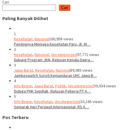
Cari
Cari
Paling Banyak Dilihat
1
Kesehatan
,
Nasional
100,958 views
Pentingnya Menjaga Kesehatan Paru, dr. M…
2
Kesehatan
,
Nasional
,
Uncategorized
97,771 views
Dukung Program JKN, Ratusan Kepala Daera…
3
Jawa Barat
,
Kesehatan
,
Nasional
89,985 views
Jamkeswatch Soroti Kemunduran UHC Jawa B…
4
Info Bogor
,
Jawa Barat
,
Politik
,
Uncategorized
39,934 views
Diduga PHK Sepihak, Ratusan Pekerja PT A…
5
Info Bogor
,
Kesehatan
,
Uncategorized
33,165 views
Semarak Hari Perawat Internasional, RS A…
Pos Terbaru