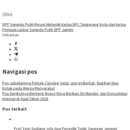
(Din)
DPP Sangidu Putih Resmi Melantik Ketua DPC Tangerang Kota dan Ketua
Pemuda Laskar Sangidu Putih DPP Jaktim
Sebarkan
Navigasi pos
Pos sebelumnya
Polsek Cigudeg Gelar Jum’at Berkah, Bagikan Nasi
Kotak pada Warga Masyarakat
Pos berikutnya
Benteng Bogor Raya Berikan SK Mandat, dan Konsolidasi
Internal di Awal Tahun 2026
Pos terkait
Prof. Eggi Sudjana: Ada Apa Penyidik Tidak Sanggup Jemput