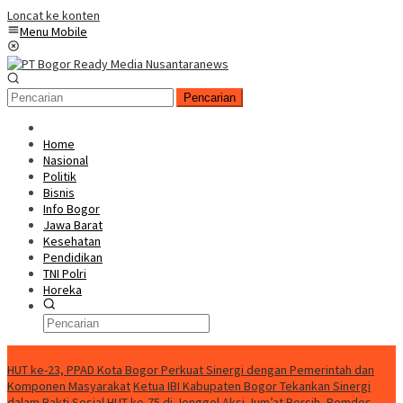
Loncat ke konten
Menu Mobile
Pencarian
Home
Nasional
Politik
Bisnis
Info Bogor
Jawa Barat
Kesehatan
Pendidikan
TNI Polri
Horeka
Berita Terkini
HUT ke-23, PPAD Kota Bogor Perkuat Sinergi dengan Pemerintah dan
Komponen Masyarakat
Ketua IBI Kabupaten Bogor Tekankan Sinergi
dalam Bakti Sosial HUT ke-75 di Jonggol
Aksi Jum’at Bersih, Pemdes