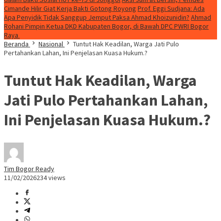
Cimande Hilir Giat Kerja Bakti Gotong Royong
Prof. Eggi Sudjana: Ada
Apa Penyidik Tidak Sanggup Jemput Paksa Ahmad Khoizunidin?
Ahmad
Rohani Pimpin Ketua DKD Kabupaten Bogor, di Bawah DPC PWRI Bogor
Raya
Beranda
Nasional
Tuntut Hak Keadilan, Warga Jati Pulo
Pertahankan Lahan, Ini Penjelasan Kuasa Hukum.?
Tuntut Hak Keadilan, Warga
Jati Pulo Pertahankan Lahan,
Ini Penjelasan Kuasa Hukum.?
Tim Bogor Ready
11/02/2026
234 views