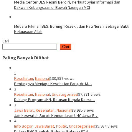
Media Center BES Resmi Berdiri, Perkuat Syiar Informasi dan
Dakwah Kebangsaan di Bawah Naungan MCI
Mutiara Hikmah BES: Burung, Rezeki, dan Hati Nurani sebagai Bukti
Kekuasaan Allah
Cari
Cari
Paling Banyak Dilihat
1
Kesehatan
,
Nasional
100,957 views
Pentingnya Menjaga Kesehatan Paru, dr. M…
2
Kesehatan
,
Nasional
,
Uncategorized
97,771 views
Dukung Program JKN, Ratusan Kepala Daera…
3
Jawa Barat
,
Kesehatan
,
Nasional
89,985 views
Jamkeswatch Soroti Kemunduran UHC Jawa B…
4
Info Bogor
,
Jawa Barat
,
Politik
,
Uncategorized
39,934 views
Diduga PHK Sepihak, Ratusan Pekerja PT A…