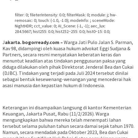
filter: 0; fileterIntensity: 0.0; filterMask: 0; module: j; hw-
remosaic: 0; touch: (-1.0, -1.0); modeInfo: ; sceneMode:
NightHDR; cct_value: 0; AI_Scene: (-1, -1); aec_lux:
284.5667; hist255: 0.0; hist252~255: 0.0; hist0~15: 0.0;
J
akarta. bogorready.com –
Warga Jati Pulo Jalan S. Parman,
Kav 98, didampingi oleh kuasa hukum advokat Eggi Sudjana &
Partners, secara resmi menyatakan keberatan keras dan
menuntut keadilan atas tindakan penggusuran paksa yang
diduga dilakukan oleh pihak Direktorat Jenderal Bea dan Cukai
(DJBC). Tindakan yang terjadi pada Juli 2024 tersebut dinilai
sebagai bentuk kesewenang-wenangan yang mencederai hak
asasi manusia dan kepastian hukum di Indonesia.
Keterangan ini disampaikan langsung di kantor Kementerian
Keuangan, Jakarta Pusat, Rabu (11/2/2026). Warga
mengungkapkan bahwa mereka telah menempati lahan
tersebut selama puluhan tahun secara damai sejak tahun 1970.
Namun, secara mendadak pada Oktober 2023, Bea dan Cukai