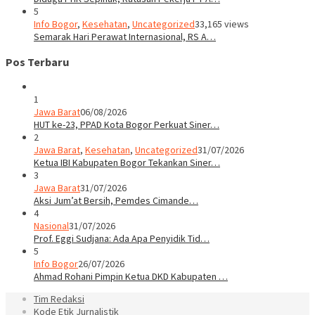
5
Info Bogor
,
Kesehatan
,
Uncategorized
33,165 views
Semarak Hari Perawat Internasional, RS A…
Pos Terbaru
1
Jawa Barat
06/08/2026
HUT ke-23, PPAD Kota Bogor Perkuat Siner…
2
Jawa Barat
,
Kesehatan
,
Uncategorized
31/07/2026
Ketua IBI Kabupaten Bogor Tekankan Siner…
3
Jawa Barat
31/07/2026
Aksi Jum’at Bersih, Pemdes Cimande…
4
Nasional
31/07/2026
Prof. Eggi Sudjana: Ada Apa Penyidik Tid…
5
Info Bogor
26/07/2026
Ahmad Rohani Pimpin Ketua DKD Kabupaten …
Tim Redaksi
Kode Etik Jurnalistik