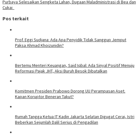
Purbaya Selesaikan Sengketa Lahan, Dugaan Maladministrasi di Bea dan
Cukai
Pos terkait
Prof. Eggi Sudjana: Ada Apa Penyidik Tidak Sanggup Jemput
Paksa Ahmad Khoizunidin?
Bertemu Menteri Keuangan, Said Iqbal: Ada Sinyal Positif Menuju
Reformasi Pajak JHT, Aksi Buruh Besok Dibatalkan
Komitmen Presiden Prabowo Dorong UU Perampasan Aset.
Kapan Koruptor Beneran Takut?
Rumah Tangga Ketua IT Kadin Jakarta Selatan Digugat Cerai, Istri
Beberkan Sejumlah Dalil Serius di Pengadilan