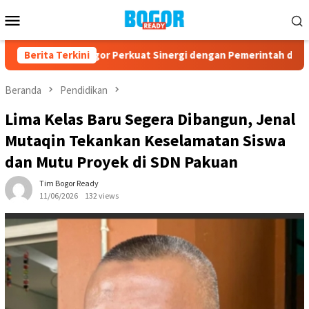
Loncat
Menu
ke
Mobile
konten
AD Kota Bogor Perkuat Sinergi dengan Pemerintah dan Kompone
Berita Terkini
Beranda
Pendidikan
Lima Kelas Baru Segera Dibangun, Jenal
Mutaqin Tekankan Keselamatan Siswa
dan Mutu Proyek di SDN Pakuan
Tim Bogor Ready
11/06/2026
132 views