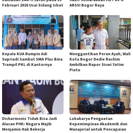
Februari 2026 Usai Sidang Isbat
ARSSI Bogor Raya
Kepala KUA Rumpin Adi
Menggantikan Peran Ayah, Wali
Supriadi Sambut SMA Plus Bina
Kota Bogor Dedie Rachim
Trampil PKL di Kantornya
Ambilkan Rapor Siswi Yatim
Piatu
Disharmonis Tidak Bisa Jadi
Lokakarya Penguatan
Alasan PHK: Negara Wajib
Kepemimpinan Akademik dan
Menjamin Hak Bekerja
Manajerial untuk Pencapaian