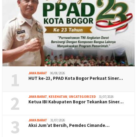
1
JAWA BARAT
06/08/2026
HUT ke-23, PPAD Kota Bogor Perkuat Siner…
2
JAWA BARAT
,
KESEHATAN
,
UNCATEGORIZED
31/07/2026
Ketua IBI Kabupaten Bogor Tekankan Siner…
3
JAWA BARAT
31/07/2026
Aksi Jum’at Bersih, Pemdes Cimande…