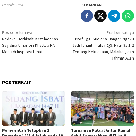
Penulis: Red
SEBARKAN
Navigasi
Pos sebelumnya
Pos berikutnya
Redaksi Berkisah: Keteladanan
Prof Eggi Sudjana: Jangan Ngaku
pos
Sayidina Umar bin Khattab RA
Jadi Tuhan! – Tafsir QS. Fatir 35:1-2
Menjadi Inspirasi Umat
Tentang Kekuasaan, Malaikat, dan
Rahmat Allah
POS TERKAIT
Pemerintah Tetapkan 1
Turnamen Futsal Antar Rumah
Ramadan 1447 H Jatuh pada 19
Sakit Semarakkan HUT ke-8