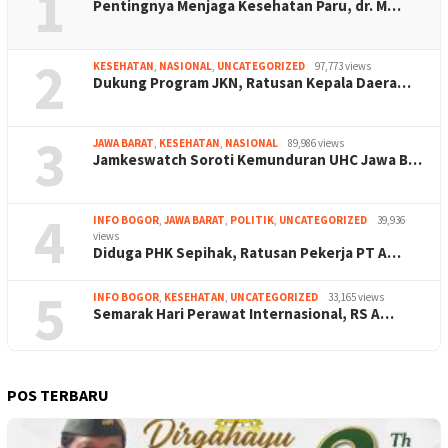
1
Pentingnya Menjaga Kesehatan Paru, dr. M…
2
KESEHATAN
,
NASIONAL
,
UNCATEGORIZED
97,773 views
Dukung Program JKN, Ratusan Kepala Daera…
3
JAWA BARAT
,
KESEHATAN
,
NASIONAL
89,986 views
Jamkeswatch Soroti Kemunduran UHC Jawa B…
4
INFO BOGOR
,
JAWA BARAT
,
POLITIK
,
UNCATEGORIZED
39,936
views
Diduga PHK Sepihak, Ratusan Pekerja PT A…
5
INFO BOGOR
,
KESEHATAN
,
UNCATEGORIZED
33,165 views
Semarak Hari Perawat Internasional, RS A…
POS TERBARU