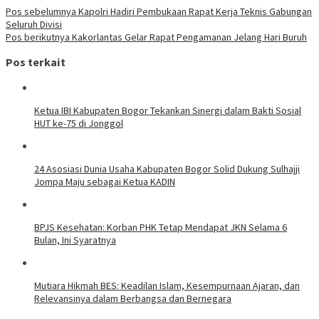
Pos sebelumnya
Kapolri Hadiri Pembukaan Rapat Kerja Teknis Gabungan
Seluruh Divisi
Pos berikutnya
Kakorlantas Gelar Rapat Pengamanan Jelang Hari Buruh
Pos terkait
Ketua IBI Kabupaten Bogor Tekankan Sinergi dalam Bakti Sosial
HUT ke-75 di Jonggol
24 Asosiasi Dunia Usaha Kabupaten Bogor Solid Dukung Sulhajji
Jompa Maju sebagai Ketua KADIN
BPJS Kesehatan: Korban PHK Tetap Mendapat JKN Selama 6
Bulan, Ini Syaratnya
Mutiara Hikmah BES: Keadilan Islam, Kesempurnaan Ajaran, dan
Relevansinya dalam Berbangsa dan Bernegara