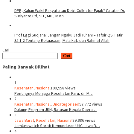
DPR, Kalian Wakil Rakyat atau Debt Collector Pajak? Catatan Dr.
Suriyanto Pd, SH., MH., M.Kn
Prof Eggi Sudjana: Jangan Ngaku Jadi Tuhan! – Tafsir QS. Fatir
35:1-2 Tentang Kekuasaan, Malaikat, dan Rahmat Allah
Cari
Cari
Paling Banyak Dilihat
1
Kesehatan
,
Nasional
100,958 views
Pentingnya Menjaga Kesehatan Paru, dr. M…
2
Kesehatan
,
Nasional
,
Uncategorized
97,772 views
Dukung Program JKN, Ratusan Kepala Daera…
3
Jawa Barat
,
Kesehatan
,
Nasional
89,986 views
Jamkeswatch Soroti Kemunduran UHC Jawa B…
4