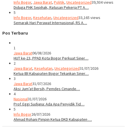
Info Bogor
,
Jawa Barat
,
Politik
,
Uncategorized
39,934 views
Diduga PHK Sepihak, Ratusan Pekerja PT A…
5
Info Bogor
,
Kesehatan
,
Uncategorized
33,165 views
Semarak Hari Perawat Internasional, RS A…
Pos Terbaru
1
Jawa Barat
06/08/2026
HUT ke-23, PPAD Kota Bogor Perkuat Siner…
2
Jawa Barat
,
Kesehatan
,
Uncategorized
31/07/2026
Ketua IBI Kabupaten Bogor Tekankan Siner…
3
Jawa Barat
31/07/2026
Aksi Jum’at Bersih, Pemdes Cimande…
4
Nasional
31/07/2026
Prof. Eggi Sudjana: Ada Apa Penyidik Tid…
5
Info Bogor
26/07/2026
Ahmad Rohani Pimpin Ketua DKD Kabupaten …