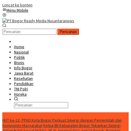
Loncat ke konten
Menu Mobile
Pencarian
Home
Nasional
Politik
Bisnis
Info Bogor
Jawa Barat
Kesehatan
Pendidikan
TNI Polri
Horeka
Berita Terkini
HUT ke-23, PPAD Kota Bogor Perkuat Sinergi dengan Pemerintah dan
Komponen Masyarakat
Ketua IBI Kabupaten Bogor Tekankan Sinergi
dalam Bakti Sosial HUT ke-75 di Jonggol
Aksi Jum’at Bersih, Pemdes